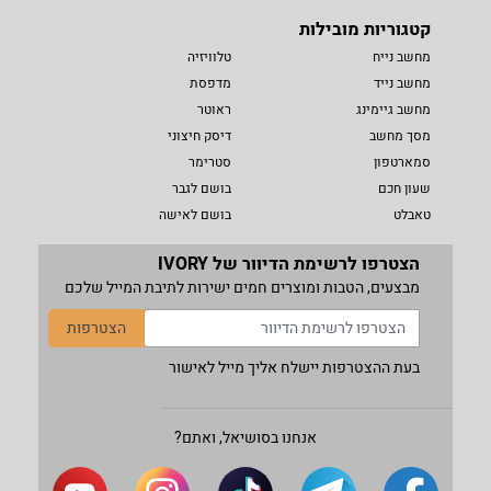
קטגוריות מובילות
מחשב נייח
טלוויזיה
מחשב נייד
מדפסת
מחשב גיימינג
ראוטר
מסך מחשב
דיסק חיצוני
סמארטפון
סטרימר
שעון חכם
בושם לגבר
טאבלט
בושם לאישה
הצטרפו לרשימת הדיוור של IVORY
מבצעים, הטבות ומוצרים חמים ישירות לתיבת המייל שלכם
הצטרפות
בעת ההצטרפות יישלח אליך מייל לאישור
אנחנו בסושיאל, ואתם?