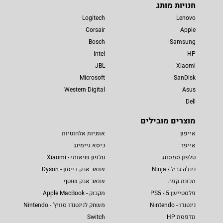
חנויות מותג
Logitech
Lenovo
Corsair
Apple
Bosch
Samsung
Intel
HP
JBL
Xiaomi
Microsoft
SanDisk
Western Digital
Asus
Dell
מוצרים מובילים
אייפון
אוזניות אלחוטיות
אייפד
כיסא גיימינג
טלפון סמסונג
טלפון שיאומי - Xiaomi
נינג'ה גריל - Ninja
שואב אבק דייסון - Dyson
מכונת קפה
שואב אבק שוטף
פלסטיישן 5 - PS5
מקבוק - Apple MacBook
נינטנדו - Nintendo
משחק לנינטנדו סוויץ' - Nintendo
מדפסת HP
Switch