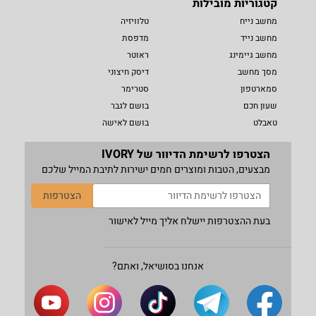
קטגוריות מובילות
מחשב נייח
טלוויזיה
מחשב נייד
מדפסת
מחשב גיימינג
ראוטר
מסך מחשב
דיסק חיצוני
סמארטפון
סטרימר
שעון חכם
בושם לגבר
טאבלט
בושם לאישה
הצטרפו לרשימת הדיוור של IVORY
מבצעים, הטבות ומוצרים חמים ישירות לתיבת המייל שלכם
הצטרפות
בעת ההצטרפות יישלח אליך מייל לאישור
אנחנו בסושיאל, ואתם?