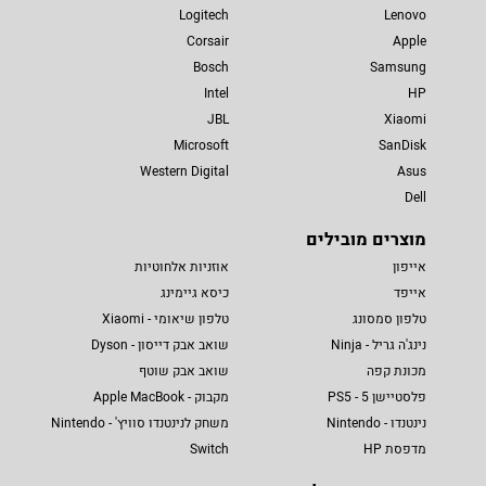
Logitech
Lenovo
Corsair
Apple
Bosch
Samsung
Intel
HP
JBL
Xiaomi
Microsoft
SanDisk
Western Digital
Asus
Dell
מוצרים מובילים
אייפון
אוזניות אלחוטיות
אייפד
כיסא גיימינג
טלפון סמסונג
טלפון שיאומי - Xiaomi
נינג'ה גריל - Ninja
שואב אבק דייסון - Dyson
מכונת קפה
שואב אבק שוטף
פלסטיישן 5 - PS5
מקבוק - Apple MacBook
נינטנדו - Nintendo
משחק לנינטנדו סוויץ' - Nintendo
מדפסת HP
Switch