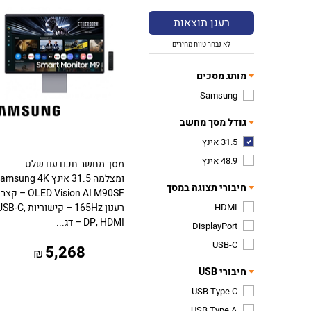
רענן תוצאות
לא נבחר טווח מחירים
מותג מסכים
Samsung
גודל מסך מחשב
31.5 אינץ
48.9 אינץ
מסך מחשב חכם עם שלט
ומצלמה 31.5 אינץ msung 4K
חיבורי תצוגה במסך
OLED Vision AI M90SF – קצב
HDMI
רענון 165Hz – קישוריות B-C
DP, HDMI – דג...
DisplayPort
USB-C
5,268
₪
חיבורי USB
USB Type C
USB Type A