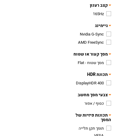
קצב רענון
165Hz
גיימינג
Nvidia G-Sync
AMD FreeSync
מסך קעור או שטוח
מסך שטוח - Flat
תכונת HDR
DisplayHDR 400
צבעי מסך מחשב
כסוף / אפור
תכונות פיזיות של
המסך
תומך תקן תלייה
VESA