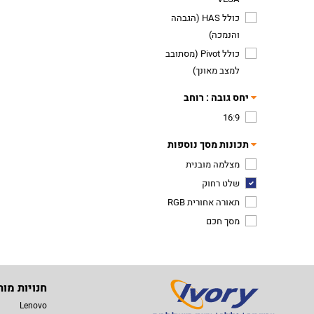
כולל HAS (הגבהה
והנמכה)
כולל Pivot (מסתובב
למצב מאונך)
יחס גובה : רוחב
16:9
תכונות מסך נוספות
מצלמה מובנית
שלט רחוק
תאורה אחורית RGB
מסך חכם
חנויות מות
Lenovo