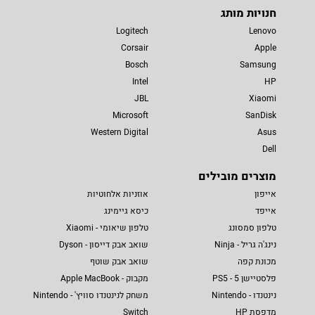
חנויות מותג
Logitech
Lenovo
Corsair
Apple
Bosch
Samsung
Intel
HP
JBL
Xiaomi
Microsoft
SanDisk
Western Digital
Asus
Dell
מוצרים מובילים
אייפון
אוזניות אלחוטיות
אייפד
כיסא גיימינג
טלפון סמסונג
טלפון שיאומי - Xiaomi
נינג'ה גריל - Ninja
שואב אבק דייסון - Dyson
מכונת קפה
שואב אבק שוטף
פלסטיישן 5 - PS5
מקבוק - Apple MacBook
נינטנדו - Nintendo
משחק לנינטנדו סוויץ' - Nintendo
מדפסת HP
Switch