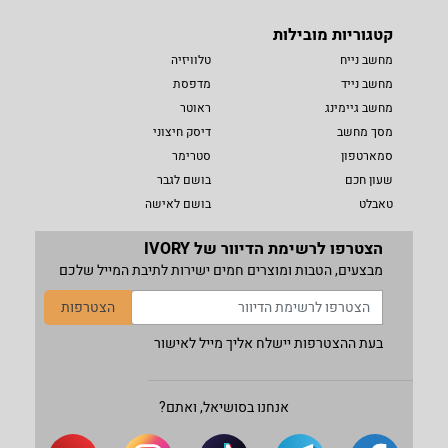
קטגוריות מובילות
מחשב נייח
טלוויזיה
מחשב נייד
מדפסת
מחשב גיימינג
ראוטר
מסך מחשב
דיסק חיצוני
סמארטפון
סטרימר
שעון חכם
בושם לגבר
טאבלט
בושם לאישה
הצטרפו לרשימת הדיוור של IVORY
מבצעים, הטבות ומוצרים חמים ישירות לתיבת המייל שלכם
הצטרפות
בעת ההצטרפות יישלח אליך מייל לאישור
אנחנו בסושיאל, ואתם?