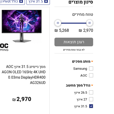
סינון מוצרים
31.5 אינץ
כולל Pivot (מסתובב למצב מאונך)
טווח מחירים
5,268 ₪
2,970 ₪
רענן תוצאות
לא נבחר טווח מחירים
מותג מסכים
מסך גיימינג 31.5 אינץ AOC
Samsung
AGON OLED 165Hz 4K UHD
AOC
0.03ms DisplayHDR400
AG326UD
גודל מסך מחשב
26.5 אינץ
2,970
₪
27 אינץ
31.5 אינץ