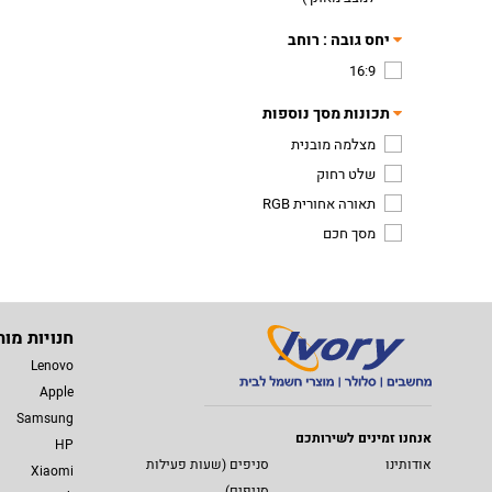
יחס גובה : רוחב
16:9
תכונות מסך נוספות
מצלמה מובנית
שלט רחוק
תאורה אחורית RGB
מסך חכם
חנויות מות
Lenovo
Apple
Samsung
אנחנו זמינים לשירותכם
HP
אודותינו
סניפים (שעות פעילות
Xiaomi
סניפים)