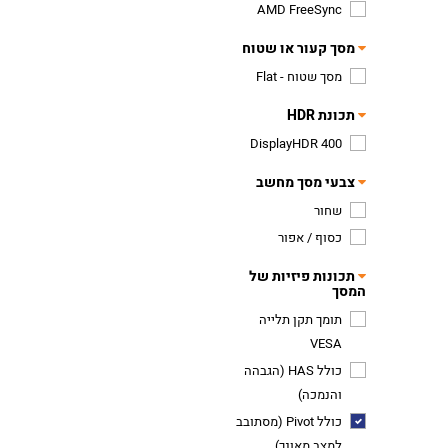
AMD FreeSync
מסך קעור או שטוח
מסך שטוח - Flat
תכונת HDR
DisplayHDR 400
צבעי מסך מחשב
שחור
כסוף / אפור
תכונות פיזיות של
המסך
תומך תקן תלייה
VESA
כולל HAS (הגבהה
והנמכה)
כולל Pivot (מסתובב
למצב מאונך)