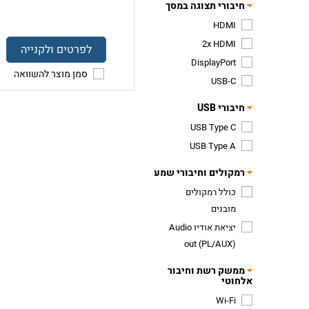
חיבורי תצוגה במסך
HDMI
2x HDMI
לפרטים ולקנייה
DisplayPort
סמן מוצר להשוואה
USB-C
חיבורי USB
USB Type C
USB Type A
רמקולים וחיבורי שמע
כולל רמקולים
מובנים
יציאת אודיו Audio
out (PL/AUX)
ממשק רשת וחיבור
אלחוטי
Wi-Fi