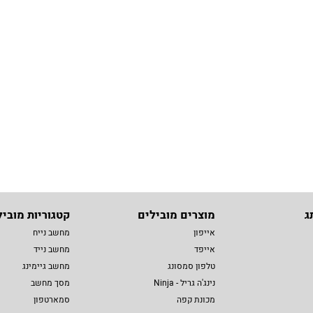
ג
מוצרים מובילים
קטגוריות מוביל
אייפון
מחשב נייח
אייפד
מחשב נייד
טלפון סמסונג
מחשב גיימינג
נינג'ה גריל - Ninja
מסך מחשב
מכונת קפה
סמארטפון