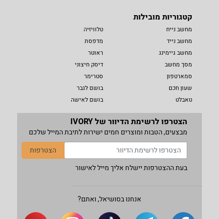
קטגוריות מובילות
מחשב נייח
טלוויזיה
מחשב נייד
מדפסת
מחשב גיימינג
ראוטר
מסך מחשב
דיסק חיצוני
סמארטפון
סטרימר
שעון חכם
בושם לגבר
טאבלט
בושם לאישה
הצטרפו לרשימת הדיוור של IVORY
מבצעים, הטבות ומוצרים חמים ישירות לתיבת המייל שלכם
הצטרפות
בעת ההצטרפות יישלח אליך מייל לאישור
אנחנו בסושיאל, ואתם?