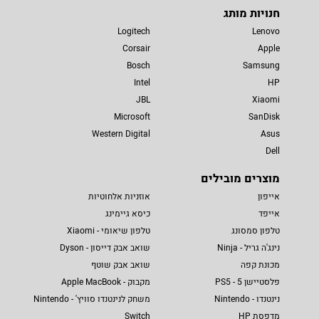
חנויות מותג
Logitech
Lenovo
Corsair
Apple
Bosch
Samsung
Intel
HP
JBL
Xiaomi
Microsoft
SanDisk
Western Digital
Asus
Dell
מוצרים מובילים
אייפון
אוזניות אלחוטיות
אייפד
כיסא גיימינג
טלפון סמסונג
טלפון שיאומי - Xiaomi
נינג'ה גריל - Ninja
שואב אבק דייסון - Dyson
מכונת קפה
שואב אבק שוטף
פלסטיישן 5 - PS5
מקבוק - Apple MacBook
נינטנדו - Nintendo
משחק לנינטנדו סוויץ' - Nintendo
מדפסת HP
Switch