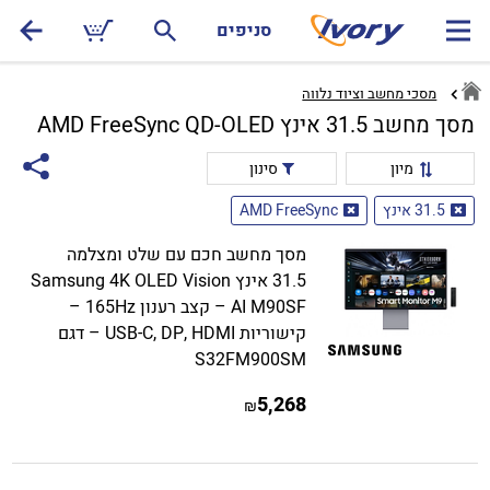
סניפים
מסכי מחשב וציוד נלווה
מסך מחשב 31.5 אינץ AMD FreeSync QD-OLED
מיון
סינון
31.5 אינץ
AMD FreeSync
מסך מחשב חכם עם שלט ומצלמה
31.5 אינץ Samsung 4K OLED Vision
AI M90SF – קצב רענון 165Hz –
קישוריות USB-C, DP, HDMI – דגם
S32FM900SM
5,268
₪