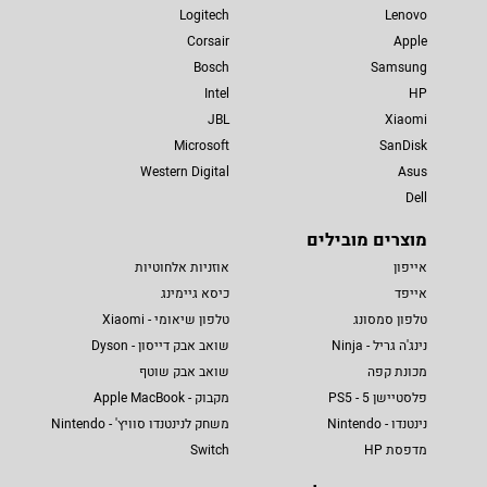
Logitech
Lenovo
Corsair
Apple
Bosch
Samsung
Intel
HP
JBL
Xiaomi
Microsoft
SanDisk
Western Digital
Asus
Dell
מוצרים מובילים
אייפון
אוזניות אלחוטיות
אייפד
כיסא גיימינג
טלפון סמסונג
טלפון שיאומי - Xiaomi
נינג'ה גריל - Ninja
שואב אבק דייסון - Dyson
מכונת קפה
שואב אבק שוטף
פלסטיישן 5 - PS5
מקבוק - Apple MacBook
נינטנדו - Nintendo
משחק לנינטנדו סוויץ' - Nintendo
מדפסת HP
Switch