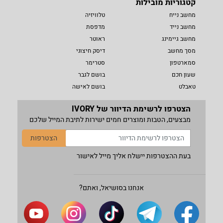
קטגוריות מובילות
מחשב נייח
טלוויזיה
מחשב נייד
מדפסת
מחשב גיימינג
ראוטר
מסך מחשב
דיסק חיצוני
סמארטפון
סטרימר
שעון חכם
בושם לגבר
טאבלט
בושם לאישה
הצטרפו לרשימת הדיוור של IVORY
מבצעים, הטבות ומוצרים חמים ישירות לתיבת המייל שלכם
הצטרפות
בעת ההצטרפות יישלח אליך מייל לאישור
אנחנו בסושיאל, ואתם?