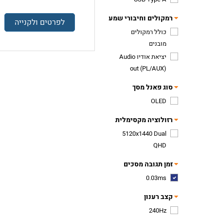
רמקולים וחיבורי שמע
לפרטים ולקנייה
כולל רמקולים
מובנים
יציאת אודיו Audio
out (PL/AUX)
סוג פאנל מסך
OLED
רזולוציה מקסימלית
5120x1440 Dual
QHD
זמן תגובה מסכים
0.03ms
קצב רענון
240Hz