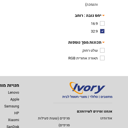
והנמכה)
יחס גובה : רוחב
16:9
32:9
תכונות מסך נוספות
שלט רחוק
תאורה אחורית RGB
חנויות מות
Lenovo
Apple
Samsung
אנחנו זמינים לשירותכם
HP
אודותינו
סניפים (שעות פעילות
Xiaomi
סניפים)
SanDisk