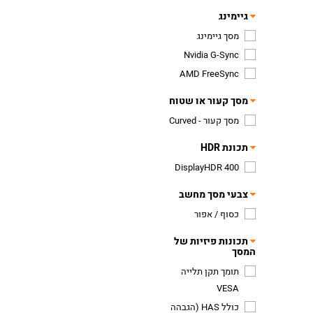
גיימינג
מסך גיימינג
Nvidia G-Sync
AMD FreeSync
מסך קעור או שטוח
מסך קעור - Curved
תכונת HDR
DisplayHDR 400
צבעי מסך מחשב
כסוף / אפור
תכונות פיזיות של
המסך
תומך תקן תלייה
VESA
כולל HAS (הגבהה