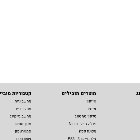
ג
מוצרים מובילים
קטגוריות מוביל
אייפון
מחשב נייח
אייפד
מחשב נייד
טלפון סמסונג
מחשב גיימינג
נינג'ה גריל - Ninja
מסך מחשב
מכונת קפה
סמארטפון
פלסטיישן 5 - PS5
שעון חכם