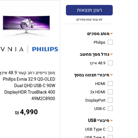
רענן תוצאות
לא נבחר טווח מחירים
מותג מסכים
Philips
גודל מסך מחשב
48.9 אינץ
מסך גיימינג רחב קעור 48.9 אינ
חיבורי תצוגה במסך
PhilIps Evnia 32:9 QD-OLED
HDMI
Dual QHD USB-C 90W
2x HDMI
DisplayHDR TrueBlack 400
49M2C8900
DisplayPort
USB-C
4,990
₪
חיבורי USB
USB Type C
USB Type A