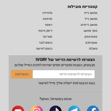
קטגוריות מובילות
מחשב נייח
טלוויזיה
מחשב נייד
מדפסת
מחשב גיימינג
ראוטר
מסך מחשב
דיסק חיצוני
סמארטפון
סטרימר
שעון חכם
בושם לגבר
טאבלט
בושם לאישה
הצטרפו לרשימת הדיוור של IVORY
מבצעים, הטבות ומוצרים חמים ישירות לתיבת המייל שלכם
הצטרפות
בעת ההצטרפות יישלח אליך מייל לאישור
אנחנו בסושיאל, ואתם?