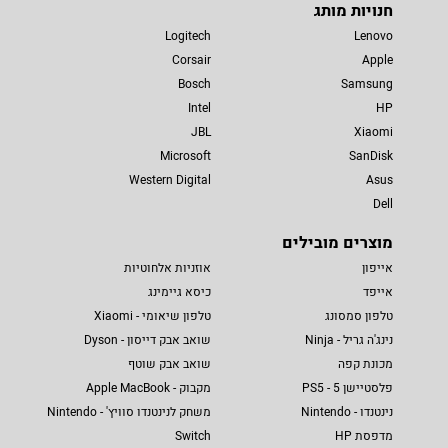
חנויות מותג
Logitech
Lenovo
Corsair
Apple
Bosch
Samsung
Intel
HP
JBL
Xiaomi
Microsoft
SanDisk
Western Digital
Asus
Dell
מוצרים מובילים
אייפון
אוזניות אלחוטיות
אייפד
כיסא גיימינג
טלפון סמסונג
טלפון שיאומי - Xiaomi
נינג'ה גריל - Ninja
שואב אבק דייסון - Dyson
מכונת קפה
שואב אבק שוטף
פלסטיישן 5 - PS5
מקבוק - Apple MacBook
נינטנדו - Nintendo
משחק לנינטנדו סוויץ' - Nintendo
מדפסת HP
Switch