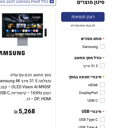
סינון מוצרים
כולל Pivot (מסתובב למצב מאונך)
רענן תוצאות
לא נבחר טווח מחירים
מותג מסכים
Samsung
גודל מסך מחשב
31.5 אינץ
מסך מחשב חכם עם שלט
חיבורי תצוגה במסך
ומצלמה 31.5 אינץ msung 4K
HDMI
OLED Vision AI M90SF – קצב
DisplayPort
רענון 165Hz – קישוריות B-C
DP, HDMI – דג...
USB-C
5,268
₪
חיבורי USB
USB Type C
USB Type A