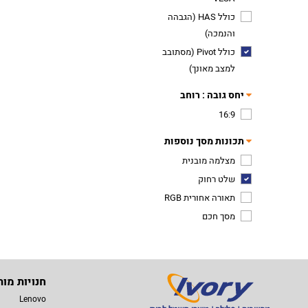
כולל HAS (הגבהה
והנמכה)
כולל Pivot (מסתובב
למצב מאונך)
יחס גובה : רוחב
16:9
תכונות מסך נוספות
מצלמה מובנית
שלט רחוק
תאורה אחורית RGB
מסך חכם
חנויות מות
Lenovo