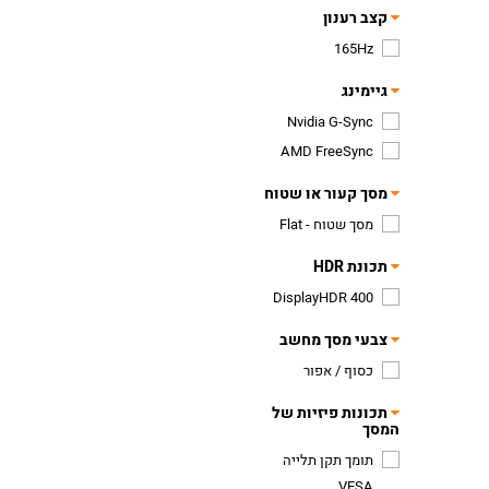
קצב רענון
165Hz
גיימינג
Nvidia G-Sync
AMD FreeSync
מסך קעור או שטוח
מסך שטוח - Flat
תכונת HDR
DisplayHDR 400
צבעי מסך מחשב
כסוף / אפור
תכונות פיזיות של
המסך
תומך תקן תלייה
VESA