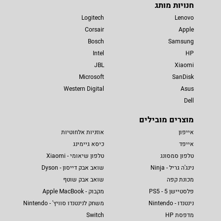
חנויות מותג
Logitech
Lenovo
Corsair
Apple
Bosch
Samsung
Intel
HP
JBL
Xiaomi
Microsoft
SanDisk
Western Digital
Asus
Dell
מוצרים מובילים
אייפון
אוזניות אלחוטיות
אייפד
כיסא גיימינג
טלפון סמסונג
טלפון שיאומי - Xiaomi
נינג'ה גריל - Ninja
שואב אבק דייסון - Dyson
מכונת קפה
שואב אבק שוטף
פלסטיישן 5 - PS5
מקבוק - Apple MacBook
נינטנדו - Nintendo
משחק לנינטנדו סוויץ' - Nintendo
מדפסת HP
Switch