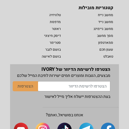
קטגוריות מובילות
מחשב נייח
טלוויזיה
מחשב נייד
מדפסת
מחשב גיימינג
ראוטר
מסך מחשב
דיסק חיצוני
סמארטפון
סטרימר
שעון חכם
בושם לגבר
טאבלט
בושם לאישה
הצטרפו לרשימת הדיוור של IVORY
מבצעים, הטבות ומוצרים חמים ישירות לתיבת המייל שלכם
הצטרפות
בעת ההצטרפות יישלח אליך מייל לאישור
אנחנו בסושיאל, ואתם?