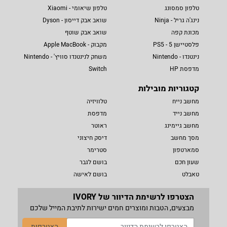
טלפון סמסונג
טלפון שיאומי - Xiaomi
נינג'ה גריל - Ninja
שואב אבק דייסון - Dyson
מכונת קפה
שואב אבק שוטף
פלסטיישן 5 - PS5
מקבוק - Apple MacBook
נינטנדו - Nintendo
משחק לנינטנדו סוויץ' - Nintendo
מדפסת HP
Switch
קטגוריות מובילות
מחשב נייח
טלוויזיה
מחשב נייד
מדפסת
מחשב גיימינג
ראוטר
מסך מחשב
דיסק חיצוני
סמארטפון
סטרימר
שעון חכם
בושם לגבר
טאבלט
בושם לאישה
הצטרפו לרשימת הדיוור של IVORY
מבצעים, הטבות ומוצרים חמים ישירות לתיבת המייל שלכם
הצטרפות