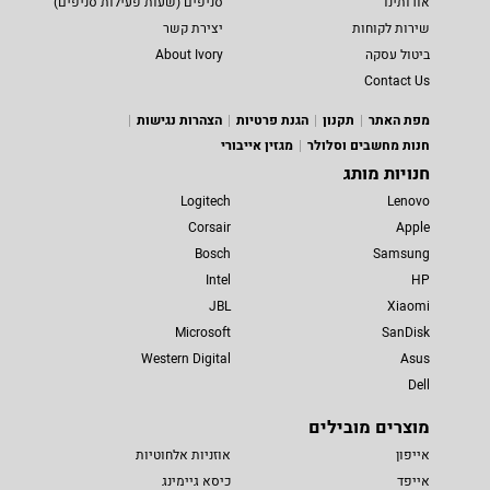
אודותינו
סניפים (שעות פעילות סניפים)
שירות לקוחות
יצירת קשר
ביטול עסקה
About Ivory
Contact Us
מפת האתר
תקנון
הגנת פרטיות
הצהרות נגישות
חנות מחשבים וסלולר
מגזין אייבורי
חנויות מותג
Logitech
Lenovo
Corsair
Apple
Bosch
Samsung
Intel
HP
JBL
Xiaomi
Microsoft
SanDisk
Western Digital
Asus
Dell
מוצרים מובילים
אייפון
אוזניות אלחוטיות
אייפד
כיסא גיימינג