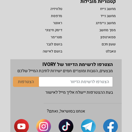
קטגוריות מובילות
מחשב נייח
טלוויזיה
מחשב נייד
מדפסת
מחשב גיימינג
ראוטר
מסך מחשב
דיסק חיצוני
סמארטפון
סטרימר
שעון חכם
בושם לגבר
טאבלט
בושם לאישה
הצטרפו לרשימת הדיוור של IVORY
מבצעים, הטבות ומוצרים חמים ישירות לתיבת המייל שלכם
הצטרפות
בעת ההצטרפות יישלח אליך מייל לאישור
אנחנו בסושיאל, ואתם?