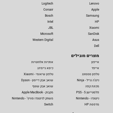
Logitech
Lenovo
Corsair
Apple
Bosch
Samsung
Intel
HP
JBL
Xiaomi
Microsoft
SanDisk
Western Digital
Asus
Dell
מוצרים מובילים
אייפון
אוזניות אלחוטיות
אייפד
כיסא גיימינג
טלפון סמסונג
טלפון שיאומי - Xiaomi
נינג'ה גריל - Ninja
שואב אבק דייסון - Dyson
מכונת קפה
שואב אבק שוטף
פלסטיישן 5 - PS5
מקבוק - Apple MacBook
נינטנדו - Nintendo
משחק לנינטנדו סוויץ' - Nintendo
מדפסת HP
Switch