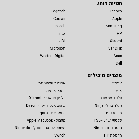
חנויות מותג
Logitech
Lenovo
Corsair
Apple
Bosch
Samsung
Intel
HP
JBL
Xiaomi
Microsoft
SanDisk
Western Digital
Asus
Dell
מוצרים מובילים
אייפון
אוזניות אלחוטיות
אייפד
כיסא גיימינג
טלפון סמסונג
טלפון שיאומי - Xiaomi
נינג'ה גריל - Ninja
שואב אבק דייסון - Dyson
מכונת קפה
שואב אבק שוטף
פלסטיישן 5 - PS5
מקבוק - Apple MacBook
נינטנדו - Nintendo
משחק לנינטנדו סוויץ' - Nintendo
מדפסת HP
Switch