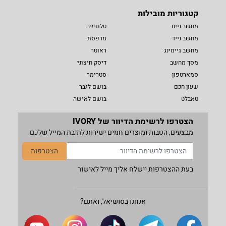
קטגוריות מובילות
מחשב נייח
טלוויזיה
מחשב נייד
מדפסת
מחשב גיימינג
ראוטר
מסך מחשב
דיסק חיצוני
סמארטפון
סטרימר
שעון חכם
בושם לגבר
טאבלט
בושם לאישה
הצטרפו לרשימת הדיוור של IVORY
מבצעים, הטבות ומוצרים חמים ישירות לתיבת המייל שלכם
הצטרפות
בעת ההצטרפות יישלח אליך מייל לאישור
אנחנו בסושיאל, ואתם?