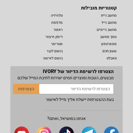
קטגוריות מובילות
מחשב נייח
טלוויזיה
מחשב נייד
מדפסת
מחשב גיימינג
ראוטר
מסך מחשב
דיסק חיצוני
סמארטפון
סטרימר
שעון חכם
בושם לגבר
טאבלט
בושם לאישה
הצטרפו לרשימת הדיוור של IVORY
מבצעים, הטבות ומוצרים חמים ישירות לתיבת המייל שלכם
הצטרפות
בעת ההצטרפות יישלח אליך מייל לאישור
אנחנו בסושיאל, ואתם?