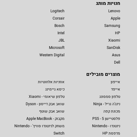
חנויות מותג
Logitech
Lenovo
Corsair
Apple
Bosch
Samsung
Intel
HP
JBL
Xiaomi
Microsoft
SanDisk
Western Digital
Asus
Dell
מוצרים מובילים
אייפון
אוזניות אלחוטיות
אייפד
כיסא גיימינג
טלפון סמסונג
טלפון שיאומי - Xiaomi
נינג'ה גריל - Ninja
שואב אבק דייסון - Dyson
מכונת קפה
שואב אבק שוטף
פלסטיישן 5 - PS5
מקבוק - Apple MacBook
נינטנדו - Nintendo
משחק לנינטנדו סוויץ' - Nintendo
מדפסת HP
Switch