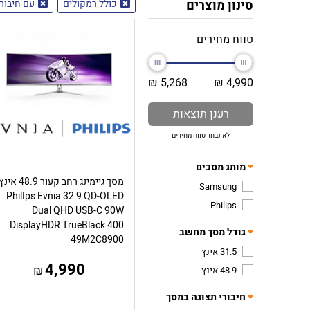
סינון מוצרים
כולל רמקולים
עם חיבור תצו
טווח מחירים
5,268 ₪
4,990 ₪
רענן תוצאות
לא נבחר טווח מחירים
מותג מסכים
מסך גיימינג רחב קעור 48.9 אינ
Samsung
PhilIps Evnia 32:9 QD-OLED
Philips
Dual QHD USB-C 90W
DisplayHDR TrueBlack 400
גודל מסך מחשב
49M2C8900
31.5 אינץ
4,990
₪
48.9 אינץ
חיבורי תצוגה במסך