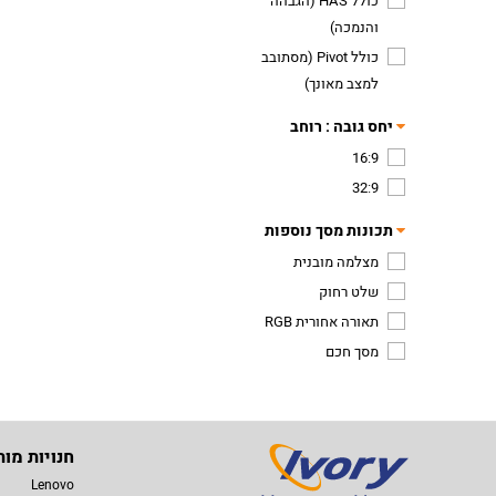
כולל HAS (הגבהה
והנמכה)
כולל Pivot (מסתובב
למצב מאונך)
יחס גובה : רוחב
16:9
32:9
תכונות מסך נוספות
מצלמה מובנית
שלט רחוק
תאורה אחורית RGB
מסך חכם
חנויות מות
Lenovo