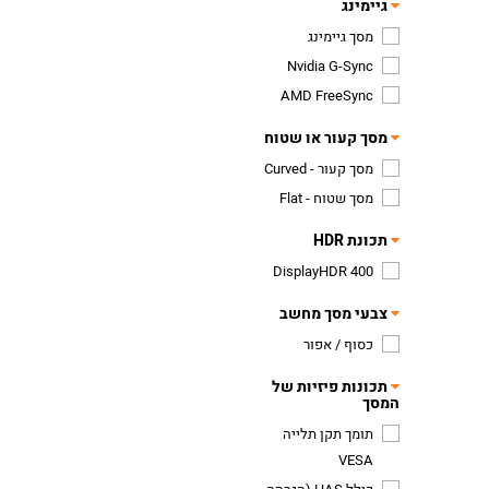
גיימינג
מסך גיימינג
Nvidia G-Sync
AMD FreeSync
מסך קעור או שטוח
מסך קעור - Curved
מסך שטוח - Flat
תכונת HDR
DisplayHDR 400
צבעי מסך מחשב
כסוף / אפור
תכונות פיזיות של
המסך
תומך תקן תלייה
VESA