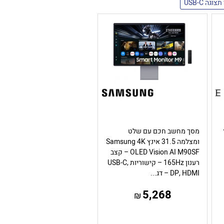
גה USB-C
ץ
מסך מחשב חכם עם שלט
ומצלמה 31.5 אינץ Samsung 4K
OLED Vision AI M90SF – קצב
רענון 165Hz – קישוריות USB-C,
DP, HDMI – דג...
5,268
₪