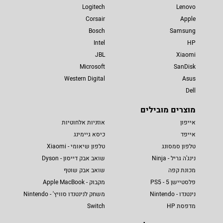
Logitech
Lenovo
Corsair
Apple
Bosch
Samsung
Intel
HP
JBL
Xiaomi
Microsoft
SanDisk
Western Digital
Asus
Dell
מוצרים מובילים
אייפון
אוזניות אלחוטיות
אייפד
כיסא גיימינג
טלפון סמסונג
טלפון שיאומי - Xiaomi
נינג'ה גריל - Ninja
שואב אבק דייסון - Dyson
מכונת קפה
שואב אבק שוטף
פלסטיישן 5 - PS5
מקבוק - Apple MacBook
נינטנדו - Nintendo
משחק לנינטנדו סוויץ' - Nintendo
מדפסת HP
Switch