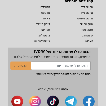
קטגוריות מובילות
מחשב נייח
טלוויזיה
מחשב נייד
מדפסת
מחשב גיימינג
ראוטר
מסך מחשב
דיסק חיצוני
סמארטפון
סטרימר
שעון חכם
בושם לגבר
טאבלט
בושם לאישה
הצטרפו לרשימת הדיוור של IVORY
מבצעים, הטבות ומוצרים חמים ישירות לתיבת המייל שלכם
הצטרפות
בעת ההצטרפות יישלח אליך מייל לאישור
אנחנו בסושיאל, ואתם?