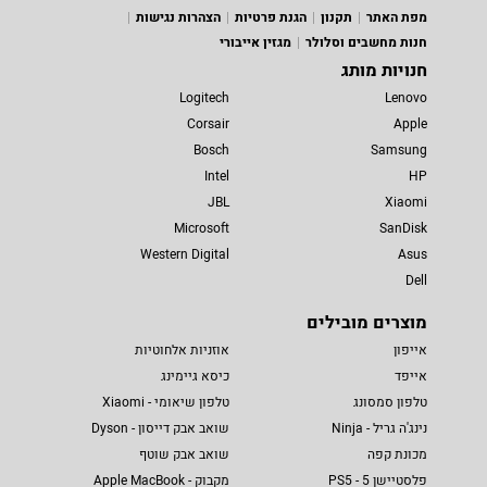
מפת האתר
תקנון
הגנת פרטיות
הצהרות נגישות
חנות מחשבים וסלולר
מגזין אייבורי
חנויות מותג
Logitech
Lenovo
Corsair
Apple
Bosch
Samsung
Intel
HP
JBL
Xiaomi
Microsoft
SanDisk
Western Digital
Asus
Dell
מוצרים מובילים
אייפון
אוזניות אלחוטיות
אייפד
כיסא גיימינג
טלפון סמסונג
טלפון שיאומי - Xiaomi
נינג'ה גריל - Ninja
שואב אבק דייסון - Dyson
מכונת קפה
שואב אבק שוטף
פלסטיישן 5 - PS5
מקבוק - Apple MacBook