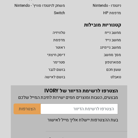
נינטנדו - Nintendo
משחק לנינטנדו סוויץ' - Nintendo
מדפסת HP
Switch
קטגוריות מובילות
מחשב נייח
טלוויזיה
מחשב נייד
מדפסת
מחשב גיימינג
ראוטר
מסך מחשב
דיסק חיצוני
סמארטפון
סטרימר
שעון חכם
בושם לגבר
טאבלט
בושם לאישה
הצטרפו לרשימת הדיוור של IVORY
מבצעים, הטבות ומוצרים חמים ישירות לתיבת המייל שלכם
הצטרפות
בעת ההצטרפות יישלח אליך מייל לאישור