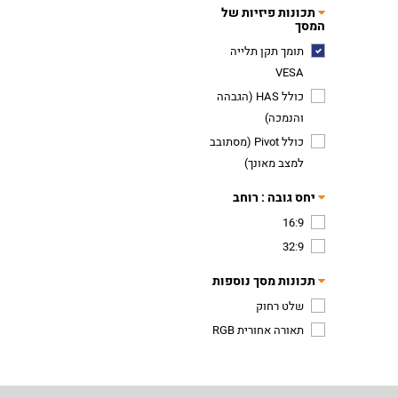
תכונות פיזיות של
המסך
תומך תקן תלייה
VESA
כולל HAS (הגבהה
והנמכה)
כולל Pivot (מסתובב
למצב מאונך)
יחס גובה : רוחב
16:9
32:9
תכונות מסך נוספות
שלט רחוק
תאורה אחורית RGB