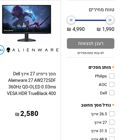
טווח מחירים
4,990 ₪
1,990 ₪
רענן תוצאות
לא נבחר טווח מחירים
מותג מסכים
מסך גיימינג 27 אינץ Dell
Philips
Alienware 27 AW2725DF
AOC
360Hz QD-OLED 0.03ms
Dell
VESA HDR TrueBlack 400
גודל מסך מחשב
2,580
₪
26.5 אינץ
27 אינץ
31.5 אינץ
48.9 אינץ