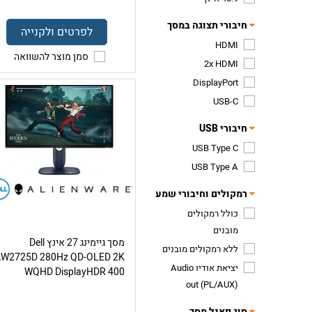
חיבורי תצוגה במסך
לפרטים ולקנייה
HDMI
סמן מוצר להשוואה
2x HDMI
DisplayPort
USB-C
חיבורי USB
USB Type C
USB Type A
רמקולים וחיבורי שמע
כולל רמקולים
מובנים
מסך גיימינג 27 אינץ Dell
ללא רמקולים מובנים
AW2725D 280Hz QD-OLED 2K
יציאת אודיו Audio
WQHD DisplayHDR 400
out (PL/AUX)
סוג פאנל מסך