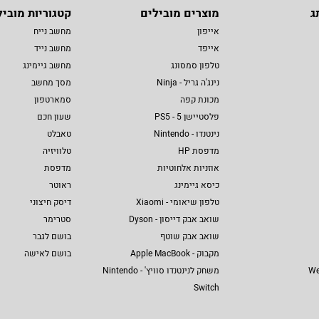
ג
מוצרים מובילים
קטגוריות מוביל
אייפון
מחשב נייח
אייפד
מחשב נייד
טלפון סמסונג
מחשב גיימינג
נינג'ה גריל - Ninja
מסך מחשב
מכונת קפה
סמארטפון
פלסטיישן 5 - PS5
שעון חכם
נינטנדו - Nintendo
טאבלט
מדפסת HP
טלוויזיה
אוזניות אלחוטיות
מדפסת
כיסא גיימינג
ראוטר
טלפון שיאומי - Xiaomi
דיסק חיצוני
שואב אבק דייסון - Dyson
סטרימר
שואב אבק שוטף
בושם לגבר
מקבוק - Apple MacBook
בושם לאישה
We
משחק לנינטנדו סוויץ' - Nintendo
Switch