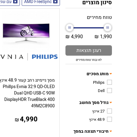
סינון מוצרים
AMD FreeSync
עם שני DMI
טווח מחירים
4,990 ₪
1,990 ₪
רענן תוצאות
לא נבחר טווח מחירים
מותג מסכים
מסך גיימינג רחב קעור 48.9 אינ
Philips
PhilIps Evnia 32:9 QD-OLED
Dell
Dual QHD USB-C 90W
DisplayHDR TrueBlack 400
גודל מסך מחשב
49M2C8900
27 אינץ
4,990
₪
48.9 אינץ
חיבורי תצוגה במסך