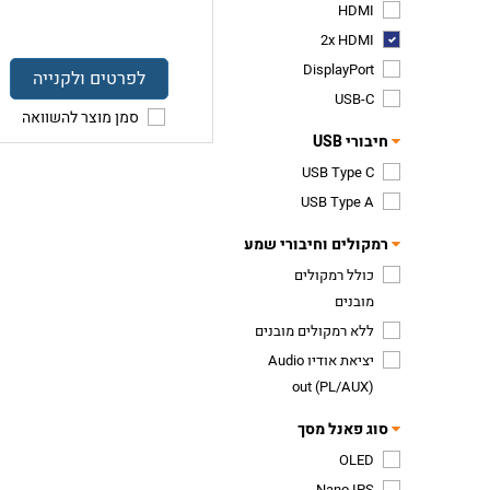
HDMI
2x HDMI
DisplayPort
לפרטים ולקנייה
USB-C
סמן מוצר להשוואה
חיבורי USB
USB Type C
USB Type A
רמקולים וחיבורי שמע
כולל רמקולים
מובנים
ללא רמקולים מובנים
יציאת אודיו Audio
out (PL/AUX)
סוג פאנל מסך
OLED
Nano IPS