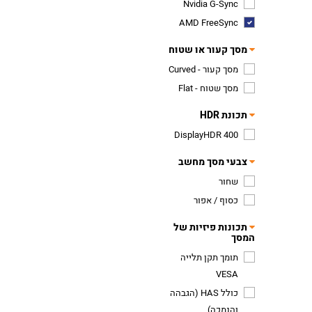
Nvidia G-Sync
AMD FreeSync
מסך קעור או שטוח
מסך קעור - Curved
מסך שטוח - Flat
תכונת HDR
DisplayHDR 400
צבעי מסך מחשב
שחור
כסוף / אפור
תכונות פיזיות של
המסך
תומך תקן תלייה
VESA
כולל HAS (הגבהה
והנמכה)