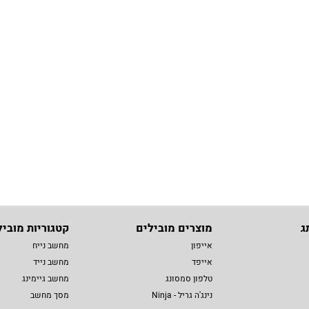
ג
מוצרים מובילים
קטגוריות מוביל
אייפון
מחשב נייח
אייפד
מחשב נייד
טלפון סמסונג
מחשב גיימינג
נינג'ה גריל - Ninja
מסך מחשב