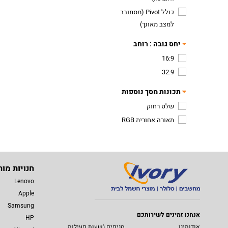
כולל Pivot (מסתובב
למצב מאונך)
יחס גובה : רוחב
16:9
32:9
תכונות מסך נוספות
שלט רחוק
תאורה אחורית RGB
חנויות מות
Lenovo
Apple
Samsung
אנחנו זמינים לשירותכם
HP
אודותינו
סניפים (שעות פעילות