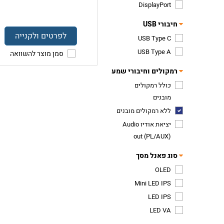
DisplayPort
חיבורי USB
לפרטים ולקנייה
USB Type C
USB Type A
סמן מוצר להשוואה
רמקולים וחיבורי שמע
כולל רמקולים
מובנים
ללא רמקולים מובנים
יציאת אודיו Audio
out (PL/AUX)
סוג פאנל מסך
OLED
Mini LED IPS
LED IPS
LED VA