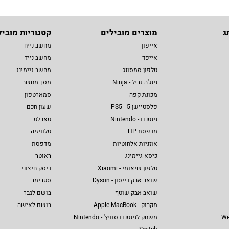
ג
מוצרים מובילים
קטגוריות מוביל
אייפון
מחשב נייח
אייפד
מחשב נייד
טלפון סמסונג
מחשב גיימינג
נינג'ה גריל - Ninja
מסך מחשב
מכונת קפה
סמארטפון
פלסטיישן 5 - PS5
שעון חכם
נינטנדו - Nintendo
טאבלט
מדפסת HP
טלוויזיה
אוזניות אלחוטיות
מדפסת
כיסא גיימינג
ראוטר
טלפון שיאומי - Xiaomi
דיסק חיצוני
שואב אבק דייסון - Dyson
סטרימר
שואב אבק שוטף
בושם לגבר
מקבוק - Apple MacBook
בושם לאישה
We
משחק לנינטנדו סוויץ' - Nintendo