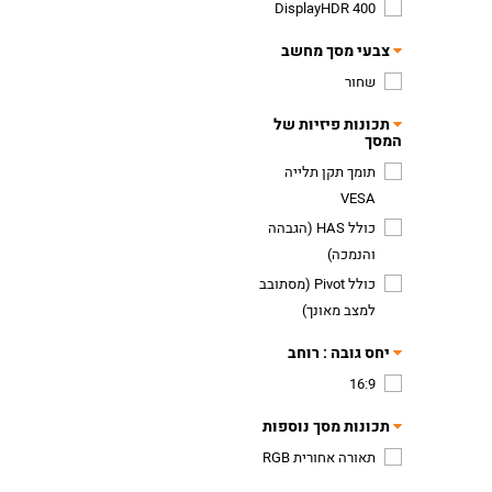
DisplayHDR 400
צבעי מסך מחשב
שחור
תכונות פיזיות של
המסך
תומך תקן תלייה
VESA
כולל HAS (הגבהה
והנמכה)
כולל Pivot (מסתובב
למצב מאונך)
יחס גובה : רוחב
16:9
תכונות מסך נוספות
תאורה אחורית RGB