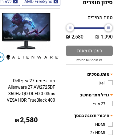
סינון מוצרים
AMD FreeSync
ללא רמ
טווח מחירים
2,580 ₪
1,990 ₪
רענן תוצאות
לא נבחר טווח מחירים
מותג מסכים
מסך גיימינג 27 אינץ Dell
Dell
Alienware 27 AW2725DF
360Hz QD-OLED 0.03ms
גודל מסך מחשב
VESA HDR TrueBlack 400
27 אינץ
חיבורי תצוגה במסך
2,580
₪
HDMI
2x HDMI