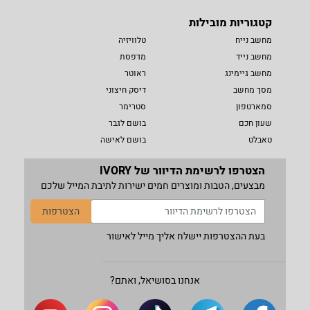
קטגוריות מובילות
מחשב נייח
טלוויזיה
מחשב נייד
מדפסת
מחשב גיימינג
ראוטר
מסך מחשב
דיסק חיצוני
סמארטפון
סטרימר
שעון חכם
בושם לגבר
טאבלט
בושם לאישה
הצטרפו לרשימת הדיוור של IVORY
מבצעים, הטבות ומוצרים חמים ישירות לתיבת המייל שלכם
הצטרפות
בעת ההצטרפות יישלח אליך מייל לאישור
אנחנו בסושיאל, ואתם?