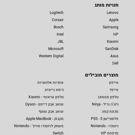
חנויות מותג
Logitech
Lenovo
Corsair
Apple
Bosch
Samsung
Intel
HP
JBL
Xiaomi
Microsoft
SanDisk
Western Digital
Asus
Dell
מוצרים מובילים
אייפון
אוזניות אלחוטיות
אייפד
כיסא גיימינג
טלפון סמסונג
טלפון שיאומי - Xiaomi
נינג'ה גריל - Ninja
שואב אבק דייסון - Dyson
מכונת קפה
שואב אבק שוטף
פלסטיישן 5 - PS5
מקבוק - Apple MacBook
נינטנדו - Nintendo
משחק לנינטנדו סוויץ' - Nintendo
מדפסת HP
Switch