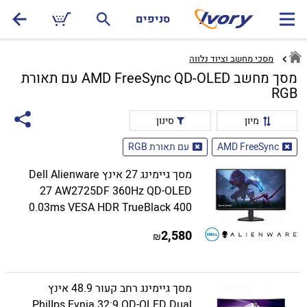
סניפים
מסכי מחשב וציוד נלווה
מסך מחשב AMD FreeSync QD-OLED עם תאורת
RGB
מיון
סינון
AMD FreeSync
עם תאורת RGB
מסך גיימינג 27 אינץ Dell Alienware
27 AW2725DF 360Hz QD-OLED
0.03ms VESA HDR TrueBlack 400
2,580
₪
מסך גיימינג רחב קעור 48.9 אינץ
PhilIps Evnia 32:9 QD-OLED Dual