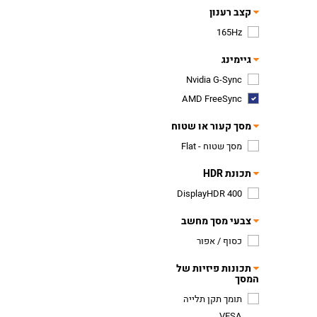
קצב רענון
165Hz
גיימינג
Nvidia G-Sync
AMD FreeSync
מסך קעור או שטוח
מסך שטוח - Flat
תכונת HDR
DisplayHDR 400
צבעי מסך מחשב
כסוף / אפור
תכונות פיזיות של
המסך
תומך תקן תלייה
VESA