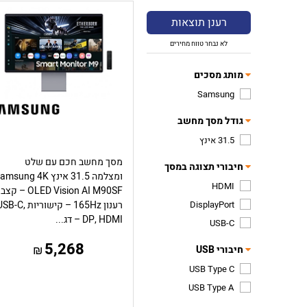
רענן תוצאות
לא נבחר טווח מחירים
מותג מסכים
Samsung
גודל מסך מחשב
31.5 אינץ
מסך מחשב חכם עם שלט
חיבורי תצוגה במסך
ומצלמה 31.5 אינץ msung 4K
HDMI
OLED Vision AI M90SF – קצב
DisplayPort
רענון 165Hz – קישוריות B-C
DP, HDMI – דג...
USB-C
5,268
₪
חיבורי USB
USB Type C
USB Type A