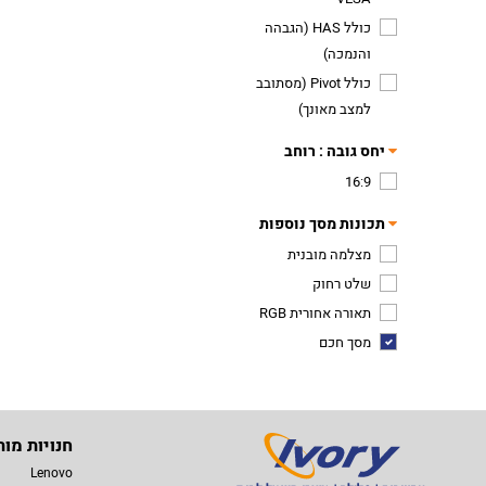
כולל HAS (הגבהה
והנמכה)
כולל Pivot (מסתובב
למצב מאונך)
יחס גובה : רוחב
16:9
תכונות מסך נוספות
מצלמה מובנית
שלט רחוק
תאורה אחורית RGB
מסך חכם
חנויות מות
Lenovo