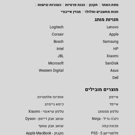
מפת האתר
תקנון
הגנת פרטיות
הצהרות נגישות
חנות מחשבים וסלולר
מגזין אייבורי
חנויות מותג
Logitech
Lenovo
Corsair
Apple
Bosch
Samsung
Intel
HP
JBL
Xiaomi
Microsoft
SanDisk
Western Digital
Asus
Dell
מוצרים מובילים
אייפון
אוזניות אלחוטיות
אייפד
כיסא גיימינג
טלפון סמסונג
טלפון שיאומי - Xiaomi
נינג'ה גריל - Ninja
שואב אבק דייסון - Dyson
מכונת קפה
שואב אבק שוטף
פלסטיישן 5 - PS5
מקבוק - Apple MacBook