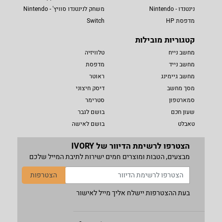
נינטנדו - Nintendo
משחק לנינטנדו סוויץ' - Nintendo
מדפסת HP
Switch
קטגוריות מובילות
מחשב נייח
טלוויזיה
מחשב נייד
מדפסת
מחשב גיימינג
ראוטר
מסך מחשב
דיסק חיצוני
סמארטפון
סטרימר
שעון חכם
בושם לגבר
טאבלט
בושם לאישה
הצטרפו לרשימת הדיוור של IVORY
מבצעים, הטבות ומוצרים חמים ישירות לתיבת המייל שלכם
הצטרפות
בעת ההצטרפות יישלח אליך מייל לאישור