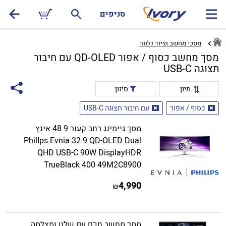
סניפים
מסכי מחשב וציוד נלווה
מסך מחשב כסוף / אפור QD-OLED עם חיבור
תצוגה USB-C
מיון
סינון
כסוף / אפור
עם חיבור תצוגה USB-C
מסך גיימינג רחב קעור 48.9 אינץ
PhilIps Evnia 32:9 QD-OLED Dual
QHD USB-C 90W DisplayHDR
TrueBlack 400 49M2C8900
4,990
₪
מסך מחשב חכם עם שלט ומצלמה