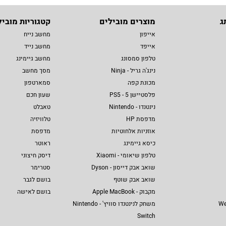
ג
מוצרים מובילים
קטגוריות מוביל
אייפון
מחשב נייח
אייפד
מחשב נייד
טלפון סמסונג
מחשב גיימינג
נינג'ה גריל - Ninja
מסך מחשב
מכונת קפה
סמארטפון
פלסטיישן 5 - PS5
שעון חכם
נינטנדו - Nintendo
טאבלט
מדפסת HP
טלוויזיה
אוזניות אלחוטיות
מדפסת
כיסא גיימינג
ראוטר
טלפון שיאומי - Xiaomi
דיסק חיצוני
שואב אבק דייסון - Dyson
סטרימר
שואב אבק שוטף
בושם לגבר
מקבוק - Apple MacBook
בושם לאישה
We
משחק לנינטנדו סוויץ' - Nintendo
Switch