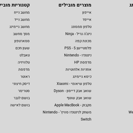
ג
מוצרים מובילים
קטגוריות מוביל
אייפון
מחשב נייח
אייפד
מחשב נייד
טלפון סמסונג
מחשב גיימינג
נינג'ה גריל - Ninja
מסך מחשב
מכונת קפה
סמארטפון
פלסטיישן 5 - PS5
שעון חכם
נינטנדו - Nintendo
טאבלט
מדפסת HP
טלוויזיה
אוזניות אלחוטיות
מדפסת
כיסא גיימינג
ראוטר
טלפון שיאומי - Xiaomi
דיסק חיצוני
שואב אבק דייסון - Dyson
סטרימר
שואב אבק שוטף
בושם לגבר
מקבוק - Apple MacBook
בושם לאישה
We
משחק לנינטנדו סוויץ' - Nintendo
Switch