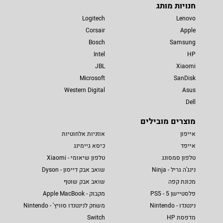
חנויות מותג
Logitech
Lenovo
Corsair
Apple
Bosch
Samsung
Intel
HP
JBL
Xiaomi
Microsoft
SanDisk
Western Digital
Asus
Dell
מוצרים מובילים
אייפון
אוזניות אלחוטיות
אייפד
כיסא גיימינג
טלפון סמסונג
טלפון שיאומי - Xiaomi
נינג'ה גריל - Ninja
שואב אבק דייסון - Dyson
מכונת קפה
שואב אבק שוטף
פלסטיישן 5 - PS5
מקבוק - Apple MacBook
נינטנדו - Nintendo
משחק לנינטנדו סוויץ' - Nintendo
מדפסת HP
Switch