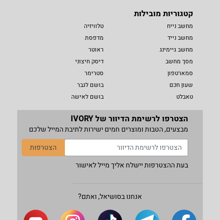
קטגוריות מובילות
מחשב נייח
טלוויזיה
מחשב נייד
מדפסת
מחשב גיימינג
ראוטר
מסך מחשב
דיסק חיצוני
סמארטפון
סטרימר
שעון חכם
בושם לגבר
טאבלט
בושם לאישה
הצטרפו לרשימת הדיוור של IVORY
מבצעים, הטבות ומוצרים חמים ישירות לתיבת המייל שלכם
הצטרפות
בעת ההצטרפות יישלח אליך מייל לאישור
אנחנו בסושיאל, ואתם?