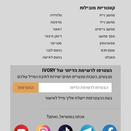
קטגוריות מובילות
מחשב נייח
טלוויזיה
מחשב נייד
מדפסת
מחשב גיימינג
ראוטר
מסך מחשב
דיסק חיצוני
סמארטפון
סטרימר
שעון חכם
בושם לגבר
טאבלט
בושם לאישה
הצטרפו לרשימת הדיוור של IVORY
מבצעים, הטבות ומוצרים חמים ישירות לתיבת המייל שלכם
הצטרפות
בעת ההצטרפות יישלח אליך מייל לאישור
אנחנו בסושיאל, ואתם?