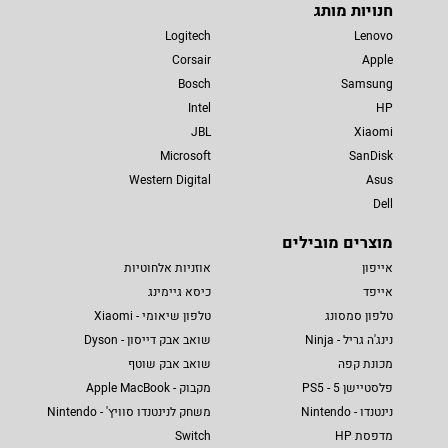
חנויות מותג
Logitech
Lenovo
Corsair
Apple
Bosch
Samsung
Intel
HP
JBL
Xiaomi
Microsoft
SanDisk
Western Digital
Asus
Dell
מוצרים מובילים
אייפון
אוזניות אלחוטיות
אייפד
כיסא גיימינג
טלפון סמסונג
טלפון שיאומי - Xiaomi
נינג'ה גריל - Ninja
שואב אבק דייסון - Dyson
מכונת קפה
שואב אבק שוטף
פלסטיישן 5 - PS5
מקבוק - Apple MacBook
נינטנדו - Nintendo
משחק לנינטנדו סוויץ' - Nintendo
מדפסת HP
Switch