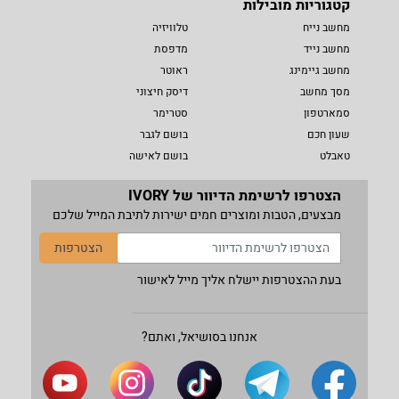
קטגוריות מובילות
מחשב נייח
טלוויזיה
מחשב נייד
מדפסת
מחשב גיימינג
ראוטר
מסך מחשב
דיסק חיצוני
סמארטפון
סטרימר
שעון חכם
בושם לגבר
טאבלט
בושם לאישה
הצטרפו לרשימת הדיוור של IVORY
מבצעים, הטבות ומוצרים חמים ישירות לתיבת המייל שלכם
הצטרפות
בעת ההצטרפות יישלח אליך מייל לאישור
אנחנו בסושיאל, ואתם?