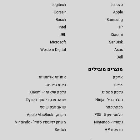
Logitech
Lenovo
Corsair
Apple
Bosch
Samsung
Intel
HP
JBL
Xiaomi
Microsoft
SanDisk
Western Digital
Asus
Dell
מוצרים מובילים
אייפון
אוזניות אלחוטיות
אייפד
כיסא גיימינג
טלפון סמסונג
טלפון שיאומי - Xiaomi
נינג'ה גריל - Ninja
שואב אבק דייסון - Dyson
מכונת קפה
שואב אבק שוטף
פלסטיישן 5 - PS5
מקבוק - Apple MacBook
נינטנדו - Nintendo
משחק לנינטנדו סוויץ' - Nintendo
מדפסת HP
Switch