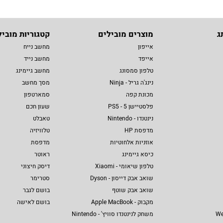
ג
מוצרים מובילים
קטגוריות מוביל
אייפון
מחשב נייח
אייפד
מחשב נייד
טלפון סמסונג
מחשב גיימינג
נינג'ה גריל - Ninja
מסך מחשב
מכונת קפה
סמארטפון
פלסטיישן 5 - PS5
שעון חכם
נינטנדו - Nintendo
טאבלט
מדפסת HP
טלוויזיה
אוזניות אלחוטיות
מדפסת
כיסא גיימינג
ראוטר
טלפון שיאומי - Xiaomi
דיסק חיצוני
שואב אבק דייסון - Dyson
סטרימר
שואב אבק שוטף
בושם לגבר
מקבוק - Apple MacBook
בושם לאישה
We
משחק לנינטנדו סוויץ' - Nintendo