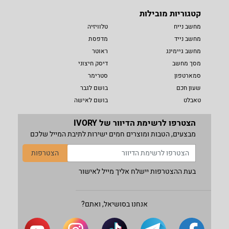
קטגוריות מובילות
מחשב נייח
טלוויזיה
מחשב נייד
מדפסת
מחשב גיימינג
ראוטר
מסך מחשב
דיסק חיצוני
סמארטפון
סטרימר
שעון חכם
בושם לגבר
טאבלט
בושם לאישה
הצטרפו לרשימת הדיוור של IVORY
מבצעים, הטבות ומוצרים חמים ישירות לתיבת המייל שלכם
הצטרפות
בעת ההצטרפות יישלח אליך מייל לאישור
אנחנו בסושיאל, ואתם?