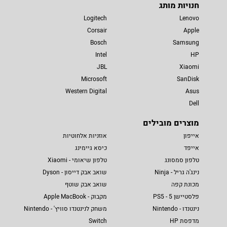
חנויות מותג
Logitech
Lenovo
Corsair
Apple
Bosch
Samsung
Intel
HP
JBL
Xiaomi
Microsoft
SanDisk
Western Digital
Asus
Dell
מוצרים מובילים
אייפון
אוזניות אלחוטיות
אייפד
כיסא גיימינג
טלפון סמסונג
טלפון שיאומי - Xiaomi
נינג'ה גריל - Ninja
שואב אבק דייסון - Dyson
מכונת קפה
שואב אבק שוטף
פלסטיישן 5 - PS5
מקבוק - Apple MacBook
נינטנדו - Nintendo
משחק לנינטנדו סוויץ' - Nintendo
מדפסת HP
Switch