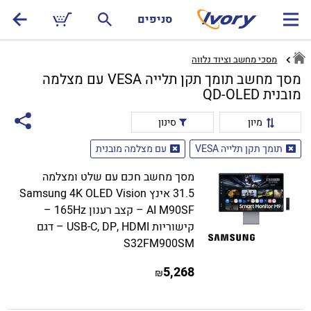
סניפים
מסכי מחשב וציוד נלווה
מסך מחשב תומך תקן תלייה VESA עם מצלמה
מובנית QD-OLED
מיון
סינון
תומך תקן תלייה VESA
עם מצלמה מובנית
מסך מחשב חכם עם שלט ומצלמה
31.5 אינץ Samsung 4K OLED Vision
AI M90SF – קצב רענון 165Hz –
קישוריות USB-C, DP, HDMI – דגם
S32FM900SM
5,268
₪