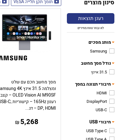
סינון מוצרים
תומך תקן תלייה VESA
h
רענן תוצאות
לא נבחר טווח מחירים
מותג מסכים
Samsung
גודל מסך מחשב
31.5 אינץ
מסך מחשב חכם עם שלט
חיבורי תצוגה במסך
ומצלמה 31.5 אינץ msung 4K
HDMI
OLED Vision AI M90SF – קצב
DisplayPort
רענון 165Hz – קישוריות B-C
DP, HDMI – דג...
USB-C
5,268
₪
חיבורי USB
USB Type C
USB Type A