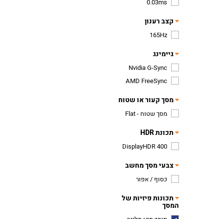
0.03ms
קצב רענון
165Hz
גיימינג
Nvidia G-Sync
AMD FreeSync
מסך קעור או שטוח
מסך שטוח - Flat
תכונת HDR
DisplayHDR 400
צבעי מסך מחשב
כסוף / אפור
תכונות פיזיות של
המסך