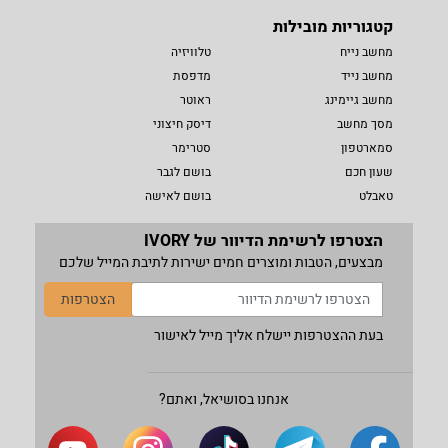
קטגוריות מובילות
מחשב נייח
טלוויזיה
מחשב נייד
מדפסת
מחשב גיימינג
ראוטר
מסך מחשב
דיסק חיצוני
סמארטפון
סטרימר
שעון חכם
בושם לגבר
טאבלט
בושם לאישה
הצטרפו לרשימת הדיוור של IVORY
מבצעים, הטבות ומוצרים חמים ישירות לתיבת המייל שלכם
הצטרפות
בעת ההצטרפות יישלח אליך מייל לאישור
אנחנו בסושיאל, ואתם?