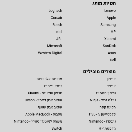
חנויות מותג
Logitech
Lenovo
Corsair
Apple
Bosch
Samsung
Intel
HP
JBL
Xiaomi
Microsoft
SanDisk
Western Digital
Asus
Dell
מוצרים מובילים
אייפון
אוזניות אלחוטיות
אייפד
כיסא גיימינג
טלפון סמסונג
טלפון שיאומי - Xiaomi
נינג'ה גריל - Ninja
שואב אבק דייסון - Dyson
מכונת קפה
שואב אבק שוטף
פלסטיישן 5 - PS5
מקבוק - Apple MacBook
נינטנדו - Nintendo
משחק לנינטנדו סוויץ' - Nintendo
מדפסת HP
Switch