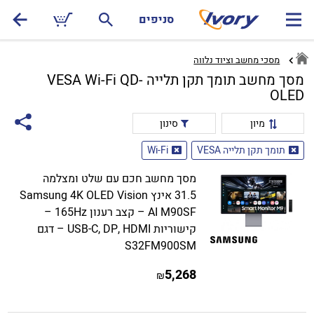
סניפים
מסכי מחשב וציוד נלווה
מסך מחשב תומך תקן תלייה VESA Wi-Fi QD-
OLED
מיון
סינון
תומך תקן תלייה VESA
Wi-Fi
מסך מחשב חכם עם שלט ומצלמה
31.5 אינץ Samsung 4K OLED Vision
AI M90SF – קצב רענון 165Hz –
קישוריות USB-C, DP, HDMI – דגם
S32FM900SM
5,268
₪