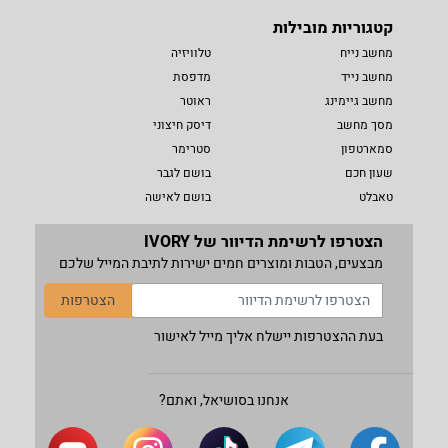
קטגוריות מובילות
מחשב נייח
טלוויזיה
מחשב נייד
מדפסת
מחשב גיימינג
ראוטר
מסך מחשב
דיסק חיצוני
סמארטפון
סטרימר
שעון חכם
בושם לגבר
טאבלט
בושם לאישה
הצטרפו לרשימת הדיוור של IVORY
מבצעים, הטבות ומוצרים חמים ישירות לתיבת המייל שלכם
הצטרפות
בעת ההצטרפות יישלח אליך מייל לאישור
אנחנו בסושיאל, ואתם?