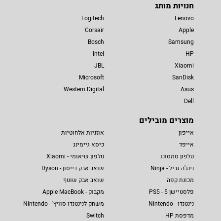
חנויות מותג
Logitech
Lenovo
Corsair
Apple
Bosch
Samsung
Intel
HP
JBL
Xiaomi
Microsoft
SanDisk
Western Digital
Asus
Dell
מוצרים מובילים
אייפון
אוזניות אלחוטיות
אייפד
כיסא גיימינג
טלפון סמסונג
טלפון שיאומי - Xiaomi
נינג'ה גריל - Ninja
שואב אבק דייסון - Dyson
מכונת קפה
שואב אבק שוטף
פלסטיישן 5 - PS5
מקבוק - Apple MacBook
נינטנדו - Nintendo
משחק לנינטנדו סוויץ' - Nintendo
מדפסת HP
Switch