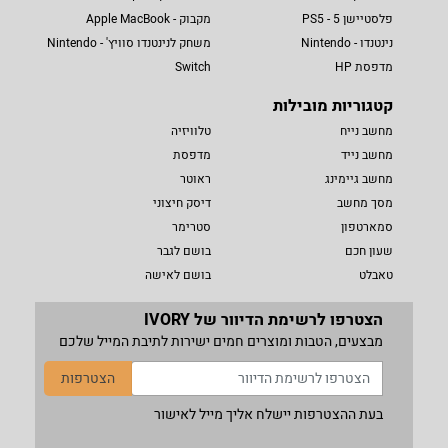
פלסטיישן 5 - PS5
מקבוק - Apple MacBook
נינטנדו - Nintendo
משחק לנינטנדו סוויץ' - Nintendo
מדפסת HP
Switch
קטגוריות מובילות
מחשב נייח
טלוויזיה
מחשב נייד
מדפסת
מחשב גיימינג
ראוטר
מסך מחשב
דיסק חיצוני
סמארטפון
סטרימר
שעון חכם
בושם לגבר
טאבלט
בושם לאישה
הצטרפו לרשימת הדיוור של IVORY
מבצעים, הטבות ומוצרים חמים ישירות לתיבת המייל שלכם
הצטרפות
בעת ההצטרפות יישלח אליך מייל לאישור