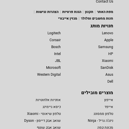
Contact Us
מפת האתר
תקנון
הגנת פרטיות
הצהרות נגישות
חנות מחשבים וסלולר
מגזין אייבורי
חנויות מותג
Logitech
Lenovo
Corsair
Apple
Bosch
Samsung
Intel
HP
JBL
Xiaomi
Microsoft
SanDisk
Western Digital
Asus
Dell
מוצרים מובילים
אייפון
אוזניות אלחוטיות
אייפד
כיסא גיימינג
טלפון סמסונג
טלפון שיאומי - Xiaomi
נינג'ה גריל - Ninja
שואב אבק דייסון - Dyson
מכונת קפה
שואב אבק שוטף