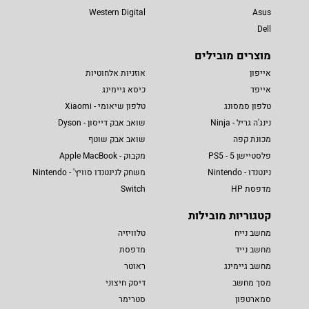
Western Digital
Asus
Dell
מוצרים מובילים
אייפון
אוזניות אלחוטיות
אייפד
כיסא גיימינג
טלפון סמסונג
טלפון שיאומי - Xiaomi
נינג'ה גריל - Ninja
שואב אבק דייסון - Dyson
מכונת קפה
שואב אבק שוטף
פלסטיישן 5 - PS5
מקבוק - Apple MacBook
נינטנדו - Nintendo
משחק לנינטנדו סוויץ' - Nintendo
מדפסת HP
Switch
קטגוריות מובילות
מחשב נייח
טלוויזיה
מחשב נייד
מדפסת
מחשב גיימינג
ראוטר
מסך מחשב
דיסק חיצוני
סמארטפון
סטרימר