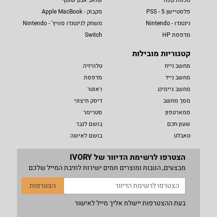
פלסטיישן 5 - PS5
מקבוק - Apple MacBook
נינטנדו - Nintendo
משחק לנינטנדו סוויץ' - Nintendo
מדפסת HP
Switch
קטגוריות מובילות
מחשב נייח
טלוויזיה
מחשב נייד
מדפסת
מחשב גיימינג
ראוטר
מסך מחשב
דיסק חיצוני
סמארטפון
סטרימר
שעון חכם
בושם לגבר
טאבלט
בושם לאישה
הצטרפו לרשימת הדיוור של IVORY
מבצעים, הטבות ומוצרים חמים ישירות לתיבת המייל שלכם
הצטרפות
בעת ההצטרפות יישלח אליך מייל לאישור