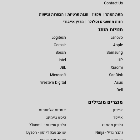
Contact Us
מפת האתר
תקנון
הגנת פרטיות
הצהרות נגישות
חנות מחשבים וסלולר
מגזין אייבורי
חנויות מותג
Logitech
Lenovo
Corsair
Apple
Bosch
Samsung
Intel
HP
JBL
Xiaomi
Microsoft
SanDisk
Western Digital
Asus
Dell
מוצרים מובילים
אייפון
אוזניות אלחוטיות
אייפד
כיסא גיימינג
טלפון סמסונג
טלפון שיאומי - Xiaomi
נינג'ה גריל - Ninja
שואב אבק דייסון - Dyson
מכונת קפה
שואב אבק שוטף