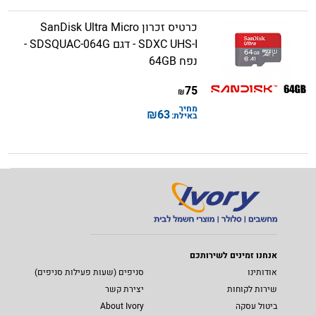
כרטיס זכרון SanDisk Ultra Micro
SDXC UHS-I - דגם SDSQUAC-064G -
נפח 64GB
75
₪
מחיר
₪
63
באילת:
אנחנו זמינים לשירותכם
אודותינו
סניפים (שעות פעילות סניפים)
שירות לקוחות
יצירת קשר
ביטול עסקה
About Ivory