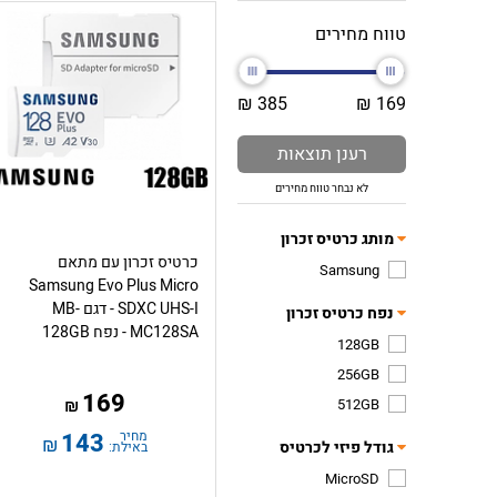
טווח מחירים
385 ₪
169 ₪
רענן תוצאות
לא נבחר טווח מחירים
מותג כרטיס זכרון
כרטיס זכרון עם מתאם
Samsung
Samsung Evo Plus Micro
SDXC UHS-I - דגם MB-
נפח כרטיס זכרון
MC128SA - נפח 128GB
128GB
256GB
169
512GB
₪
מחיר
143
₪
גודל פיזי לכרטיס
באילת:
MicroSD