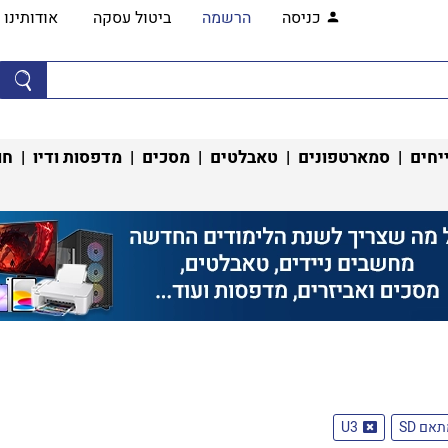
כניסה
הרשמה
ביטול עסקה
אודותינו
יחים
|
סמארטפונים
|
טאבלטים
|
מסכים
|
מדפסות ודיו
|
חו
אם SD
U3