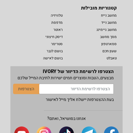
קטגוריות מובילות
מחשב נייח
טלוויזיה
מחשב נייד
מדפסת
מחשב גיימינג
ראוטר
מסך מחשב
דיסק חיצוני
סמארטפון
סטרימר
שעון חכם
בושם לגבר
טאבלט
בושם לאישה
הצטרפו לרשימת הדיוור של IVORY
מבצעים, הטבות ומוצרים חמים ישירות לתיבת המייל שלכם
הצטרפות
בעת ההצטרפות יישלח אליך מייל לאישור
אנחנו בסושיאל, ואתם?