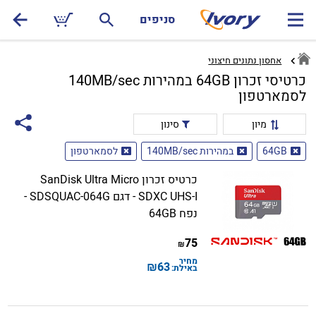
סניפים
אחסון נתונים חיצוני
כרטיסי זכרון 64GB במהירות 140MB/sec
לסמארטפון
מיון
סינון
64GB
במהירות 140MB/sec
לסמארטפון
כרטיס זכרון SanDisk Ultra Micro
SDXC UHS-I - דגם SDSQUAC-064G -
נפח 64GB
75
₪
מחיר
₪
63
באילת: