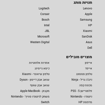
חנויות מותג
Logitech
Lenovo
Corsair
Apple
Bosch
Samsung
Intel
HP
JBL
Xiaomi
Microsoft
SanDisk
Western Digital
Asus
Dell
מוצרים מובילים
אייפון
אוזניות אלחוטיות
אייפד
כיסא גיימינג
טלפון סמסונג
טלפון שיאומי - Xiaomi
נינג'ה גריל - Ninja
שואב אבק דייסון - Dyson
מכונת קפה
שואב אבק שוטף
פלסטיישן 5 - PS5
מקבוק - Apple MacBook
נינטנדו - Nintendo
משחק לנינטנדו סוויץ' - Nintendo
מדפסת HP
Switch