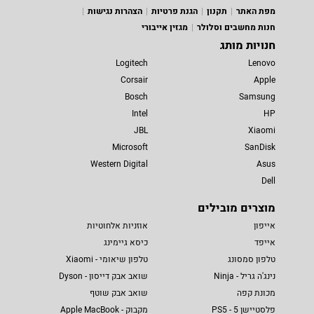
מפת האתר
תקנון
הגנת פרטיות
הצהרות נגישות
חנות מחשבים וסלולר
מגזין אייבורי
חנויות מותג
Logitech
Lenovo
Corsair
Apple
Bosch
Samsung
Intel
HP
JBL
Xiaomi
Microsoft
SanDisk
Western Digital
Asus
Dell
מוצרים מובילים
אייפון
אוזניות אלחוטיות
אייפד
כיסא גיימינג
טלפון סמסונג
טלפון שיאומי - Xiaomi
נינג'ה גריל - Ninja
שואב אבק דייסון - Dyson
מכונת קפה
שואב אבק שוטף
פלסטיישן 5 - PS5
מקבוק - Apple MacBook