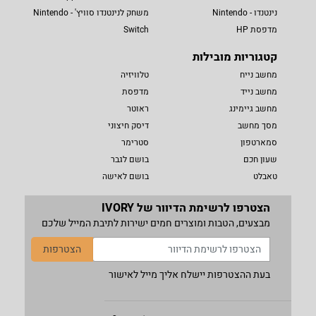
נינטנדו - Nintendo
משחק לנינטנדו סוויץ' - Nintendo
מדפסת HP
Switch
קטגוריות מובילות
מחשב נייח
טלוויזיה
מחשב נייד
מדפסת
מחשב גיימינג
ראוטר
מסך מחשב
דיסק חיצוני
סמארטפון
סטרימר
שעון חכם
בושם לגבר
טאבלט
בושם לאישה
הצטרפו לרשימת הדיוור של IVORY
מבצעים, הטבות ומוצרים חמים ישירות לתיבת המייל שלכם
הצטרפות
בעת ההצטרפות יישלח אליך מייל לאישור