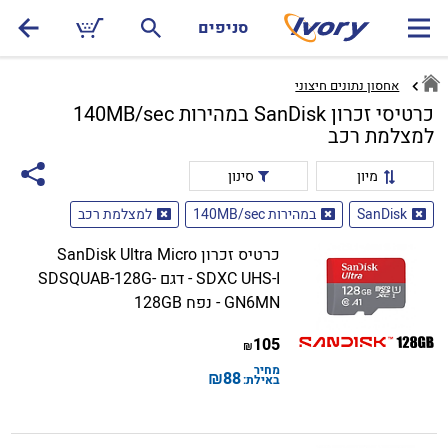
סניפים
אחסון נתונים חיצוני
כרטיסי זכרון SanDisk במהירות 140MB/sec
למצלמת רכב
מיון
סינון
SanDisk
במהירות 140MB/sec
למצלמת רכב
כרטיס זכרון SanDisk Ultra Micro
SDXC UHS-I - דגם SDSQUAB-128G-
GN6MN - נפח 128GB
105
₪
מחיר
₪
88
באילת: