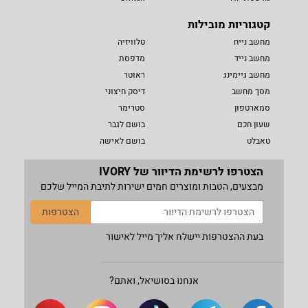
קטגוריות מובילות
מחשב נייח
טלוויזיה
מחשב נייד
מדפסת
מחשב גיימינג
ראוטר
מסך מחשב
דיסק חיצוני
סמארטפון
סטרימר
שעון חכם
בושם לגבר
טאבלט
בושם לאישה
הצטרפו לרשימת הדיוור של IVORY
מבצעים, הטבות ומוצרים חמים ישירות לתיבת המייל שלכם
הצטרפות
בעת ההצטרפות יישלח אליך מייל לאישור
אנחנו בסושיאל, ואתם?