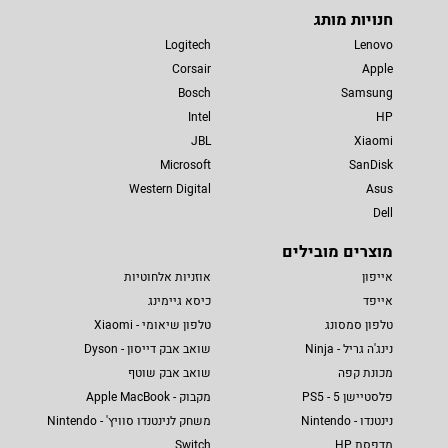
חנויות מותג
Logitech
Lenovo
Corsair
Apple
Bosch
Samsung
Intel
HP
JBL
Xiaomi
Microsoft
SanDisk
Western Digital
Asus
Dell
מוצרים מובילים
אייפון
אוזניות אלחוטיות
אייפד
כיסא גיימינג
טלפון סמסונג
טלפון שיאומי - Xiaomi
נינג'ה גריל - Ninja
שואב אבק דייסון - Dyson
מכונת קפה
שואב אבק שוטף
פלסטיישן 5 - PS5
מקבוק - Apple MacBook
נינטנדו - Nintendo
משחק לנינטנדו סוויץ' - Nintendo
מדפסת HP
Switch