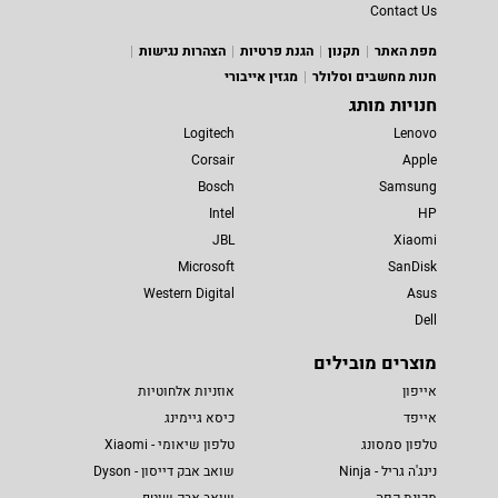
Contact Us
מפת האתר
תקנון
הגנת פרטיות
הצהרות נגישות
חנות מחשבים וסלולר
מגזין אייבורי
חנויות מותג
Logitech
Lenovo
Corsair
Apple
Bosch
Samsung
Intel
HP
JBL
Xiaomi
Microsoft
SanDisk
Western Digital
Asus
Dell
מוצרים מובילים
אייפון
אוזניות אלחוטיות
אייפד
כיסא גיימינג
טלפון סמסונג
טלפון שיאומי - Xiaomi
נינג'ה גריל - Ninja
שואב אבק דייסון - Dyson
מכונת קפה
שואב אבק שוטף