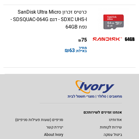
כרטיס זכרון SanDisk Ultra Micro
SDXC UHS-I - דגם SDSQUAC-064G -
נפח 64GB
75
₪
מחיר
₪
63
באילת:
אנחנו זמינים לשירותכם
אודותינו
סניפים (שעות פעילות סניפים)
שירות לקוחות
יצירת קשר
ביטול עסקה
About Ivory