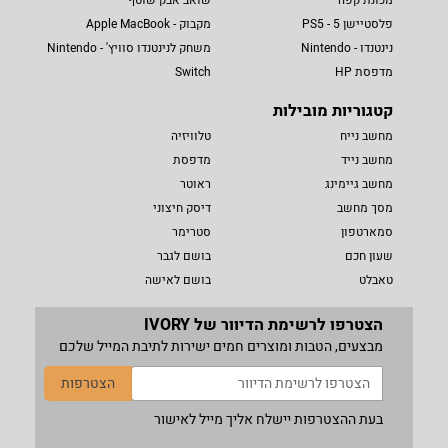
פלסטיישן 5 - PS5
מקבוק - Apple MacBook
נינטנדו - Nintendo
משחק לנינטנדו סוויץ' - Nintendo
מדפסת HP
Switch
קטגוריות מובילות
מחשב נייח
טלוויזיה
מחשב נייד
מדפסת
מחשב גיימינג
ראוטר
מסך מחשב
דיסק חיצוני
סמארטפון
סטרימר
שעון חכם
בושם לגבר
טאבלט
בושם לאישה
הצטרפו לרשימת הדיוור של IVORY
מבצעים, הטבות ומוצרים חמים ישירות לתיבת המייל שלכם
הצטרפות
בעת ההצטרפות יישלח אליך מייל לאישור