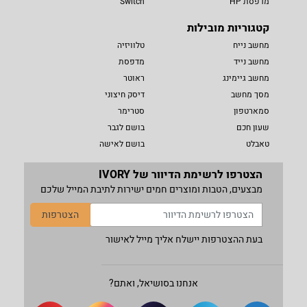
מדפסת HP
Switch
קטגוריות מובילות
מחשב נייח
טלוויזיה
מחשב נייד
מדפסת
מחשב גיימינג
ראוטר
מסך מחשב
דיסק חיצוני
סמארטפון
סטרימר
שעון חכם
בושם לגבר
טאבלט
בושם לאישה
הצטרפו לרשימת הדיוור של IVORY
מבצעים, הטבות ומוצרים חמים ישירות לתיבת המייל שלכם
הצטרפות
בעת ההצטרפות יישלח אליך מייל לאישור
אנחנו בסושיאל, ואתם?