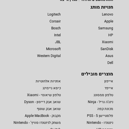
חנויות מותג
Logitech
Lenovo
Corsair
Apple
Bosch
Samsung
Intel
HP
JBL
Xiaomi
Microsoft
SanDisk
Western Digital
Asus
Dell
מוצרים מובילים
אייפון
אוזניות אלחוטיות
אייפד
כיסא גיימינג
טלפון סמסונג
טלפון שיאומי - Xiaomi
נינג'ה גריל - Ninja
שואב אבק דייסון - Dyson
מכונת קפה
שואב אבק שוטף
פלסטיישן 5 - PS5
מקבוק - Apple MacBook
נינטנדו - Nintendo
משחק לנינטנדו סוויץ' - Nintendo