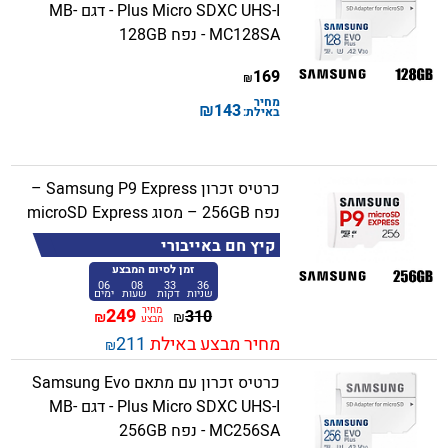
Plus Micro SDXC UHS-I - דגם MB-
MC128SA - נפח 128GB
169
₪
מחיר
₪
143
באילת:
כרטיס זכרון Samsung P9 Express –
נפח 256GB – מסוג microSD Express
קיץ חם באייבורי
זמן לסיום המבצע
06
08
33
36
שניות
דקות
שעות
ימים
מחיר
249
310
₪
₪
מבצע
מחיר מבצע באילת
211
₪
כרטיס זכרון עם מתאם Samsung Evo
Plus Micro SDXC UHS-I - דגם MB-
MC256SA - נפח 256GB