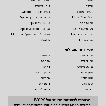
אייפון
אוזניות אלחוטיות
אייפד
כיסא גיימינג
טלפון סמסונג
טלפון שיאומי - Xiaomi
נינג'ה גריל - Ninja
שואב אבק דייסון - Dyson
מכונת קפה
שואב אבק שוטף
פלסטיישן 5 - PS5
מקבוק - Apple MacBook
נינטנדו - Nintendo
משחק לנינטנדו סוויץ' - Nintendo
מדפסת HP
Switch
קטגוריות מובילות
מחשב נייח
טלוויזיה
מחשב נייד
מדפסת
מחשב גיימינג
ראוטר
מסך מחשב
דיסק חיצוני
סמארטפון
סטרימר
שעון חכם
בושם לגבר
טאבלט
בושם לאישה
הצטרפו לרשימת הדיוור של IVORY
מבצעים, הטבות ומוצרים חמים ישירות לתיבת המייל שלכם