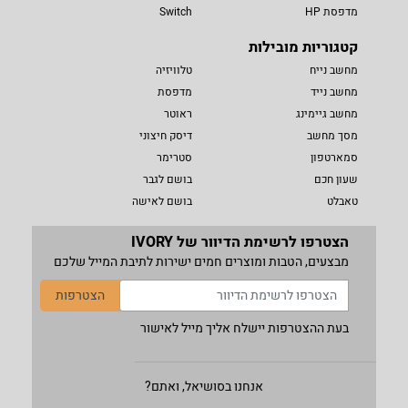
מדפסת HP
Switch
קטגוריות מובילות
מחשב נייח
טלוויזיה
מחשב נייד
מדפסת
מחשב גיימינג
ראוטר
מסך מחשב
דיסק חיצוני
סמארטפון
סטרימר
שעון חכם
בושם לגבר
טאבלט
בושם לאישה
הצטרפו לרשימת הדיוור של IVORY
מבצעים, הטבות ומוצרים חמים ישירות לתיבת המייל שלכם
הצטרפות
בעת ההצטרפות יישלח אליך מייל לאישור
אנחנו בסושיאל, ואתם?