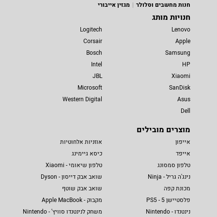
חנות מחשבים וסלולר
מגזין אייבורי
חנויות מותג
Logitech
Lenovo
Corsair
Apple
Bosch
Samsung
Intel
HP
JBL
Xiaomi
Microsoft
SanDisk
Western Digital
Asus
Dell
מוצרים מובילים
אייפון
אוזניות אלחוטיות
אייפד
כיסא גיימינג
טלפון סמסונג
טלפון שיאומי - Xiaomi
נינג'ה גריל - Ninja
שואב אבק דייסון - Dyson
מכונת קפה
שואב אבק שוטף
פלסטיישן 5 - PS5
מקבוק - Apple MacBook
נינטנדו - Nintendo
משחק לנינטנדו סוויץ' - Nintendo