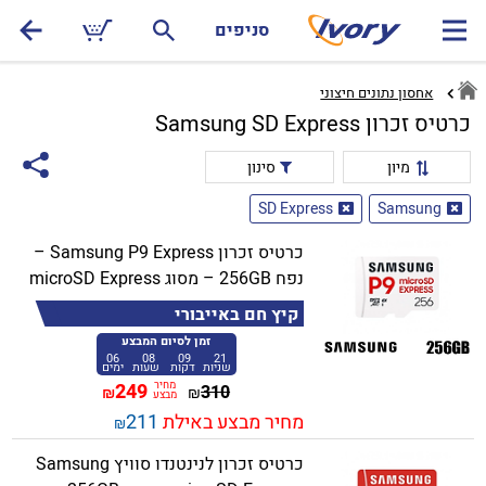
סניפים
אחסון נתונים חיצוני
כרטיס זכרון Samsung SD Express
מיון
סינון
SD Express
Samsung
כרטיס זכרון Samsung P9 Express –
נפח 256GB – מסוג microSD Express
קיץ חם באייבורי
זמן לסיום המבצע
06
08
09
21
שניות
דקות
שעות
ימים
מחיר
249
310
₪
₪
מבצע
מחיר מבצע באילת
211
₪
כרטיס זכרון לנינטנדו סוויץ Samsung