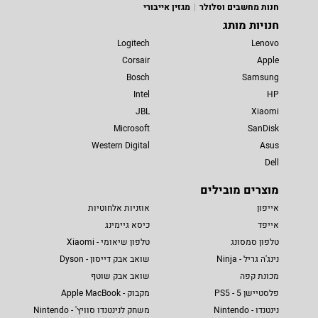
חנות מחשבים וסלולר
מגזין אייבורי
חנויות מותג
Logitech
Lenovo
Corsair
Apple
Bosch
Samsung
Intel
HP
JBL
Xiaomi
Microsoft
SanDisk
Western Digital
Asus
Dell
מוצרים מובילים
אייפון
אוזניות אלחוטיות
אייפד
כיסא גיימינג
טלפון סמסונג
טלפון שיאומי - Xiaomi
נינג'ה גריל - Ninja
שואב אבק דייסון - Dyson
מכונת קפה
שואב אבק שוטף
פלסטיישן 5 - PS5
מקבוק - Apple MacBook
נינטנדו - Nintendo
משחק לנינטנדו סוויץ' - Nintendo