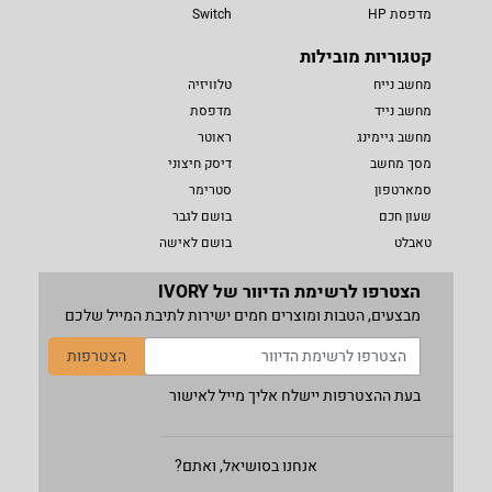
מדפסת HP
Switch
קטגוריות מובילות
מחשב נייח
טלוויזיה
מחשב נייד
מדפסת
מחשב גיימינג
ראוטר
מסך מחשב
דיסק חיצוני
סמארטפון
סטרימר
שעון חכם
בושם לגבר
טאבלט
בושם לאישה
הצטרפו לרשימת הדיוור של IVORY
מבצעים, הטבות ומוצרים חמים ישירות לתיבת המייל שלכם
הצטרפות
בעת ההצטרפות יישלח אליך מייל לאישור
אנחנו בסושיאל, ואתם?