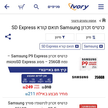
סניפים
אחסון נתונים חיצוני
כרטיס זכרון Samsung תואם קורא SD Express
מיון
סינון
Samsung
תואם קורא SD Express
כרטיס זכרון Samsung P9 Express –
נפח 256GB – מסוג microSD Express
קיץ חם באייבורי
זמן לסיום המבצע
08
19
41
42
שניות
דקות
שעות
ימים
מחיר
249
310
₪
₪
מבצע
מחיר מבצע באילת
211
₪
כרטיס זכרון לנינטנדו סוויץ Samsung