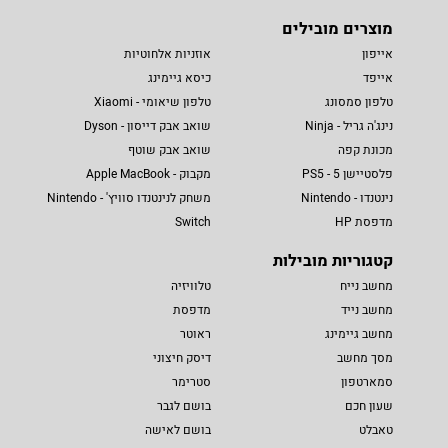
מוצרים מובילים
אייפון
אוזניות אלחוטיות
אייפד
כיסא גיימינג
טלפון סמסונג
טלפון שיאומי - Xiaomi
נינג'ה גריל - Ninja
שואב אבק דייסון - Dyson
מכונת קפה
שואב אבק שוטף
פלסטיישן 5 - PS5
מקבוק - Apple MacBook
נינטנדו - Nintendo
משחק לנינטנדו סוויץ' - Nintendo
מדפסת HP
Switch
קטגוריות מובילות
מחשב נייח
טלוויזיה
מחשב נייד
מדפסת
מחשב גיימינג
ראוטר
מסך מחשב
דיסק חיצוני
סמארטפון
סטרימר
שעון חכם
בושם לגבר
טאבלט
בושם לאישה