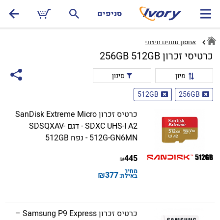
סניפים
אחסון נתונים חיצוני
כרטיסי זכרון 256GB 512GB
מיון
סינון
512GB
256GB
כרטיס זכרון SanDisk Extreme Micro
SDXC UHS-I A2 - דגם SDSQXAV-
512G-GN6MN - נפח 512GB
445
₪
מחיר
₪
377
באילת:
כרטיס זכרון Samsung P9 Express –