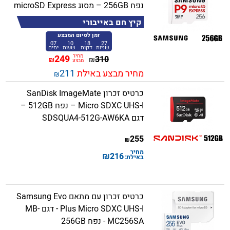
נפח 256GB – מסוג microSD Express
קיץ חם באייבורי
זמן לסיום המבצע
07
10
18
27
שניות
דקות
שעות
ימים
מחיר
249
310
₪
₪
מבצע
מחיר מבצע באילת
211
₪
כרטיס זכרון SanDisk ImageMate
Micro SDXC UHS-I – נפח 512GB –
דגם SDSQUA4-512G-AW6KA
255
₪
מחיר
₪
216
באילת:
כרטיס זכרון עם מתאם Samsung Evo
Plus Micro SDXC UHS-I - דגם MB-
MC256SA - נפח 256GB