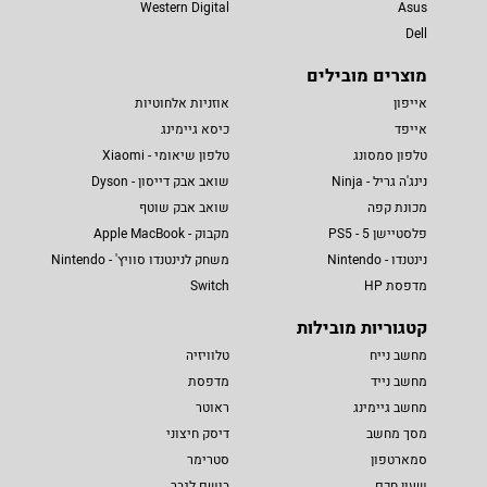
Western Digital
Asus
Dell
מוצרים מובילים
אייפון
אוזניות אלחוטיות
אייפד
כיסא גיימינג
טלפון סמסונג
טלפון שיאומי - Xiaomi
נינג'ה גריל - Ninja
שואב אבק דייסון - Dyson
מכונת קפה
שואב אבק שוטף
פלסטיישן 5 - PS5
מקבוק - Apple MacBook
נינטנדו - Nintendo
משחק לנינטנדו סוויץ' - Nintendo
מדפסת HP
Switch
קטגוריות מובילות
מחשב נייח
טלוויזיה
מחשב נייד
מדפסת
מחשב גיימינג
ראוטר
מסך מחשב
דיסק חיצוני
סמארטפון
סטרימר
שעון חכם
בושם לגבר