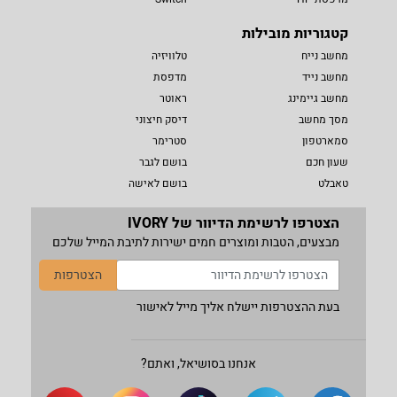
קטגוריות מובילות
מחשב נייח
טלוויזיה
מחשב נייד
מדפסת
מחשב גיימינג
ראוטר
מסך מחשב
דיסק חיצוני
סמארטפון
סטרימר
שעון חכם
בושם לגבר
טאבלט
בושם לאישה
הצטרפו לרשימת הדיוור של IVORY
מבצעים, הטבות ומוצרים חמים ישירות לתיבת המייל שלכם
הצטרפות
בעת ההצטרפות יישלח אליך מייל לאישור
אנחנו בסושיאל, ואתם?