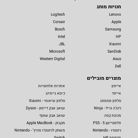
חנויות מותג
Logitech
Lenovo
Corsair
Apple
Bosch
Samsung
Intel
HP
JBL
Xiaomi
Microsoft
SanDisk
Western Digital
Asus
Dell
מוצרים מובילים
אייפון
אוזניות אלחוטיות
אייפד
כיסא גיימינג
טלפון סמסונג
טלפון שיאומי - Xiaomi
נינג'ה גריל - Ninja
שואב אבק דייסון - Dyson
מכונת קפה
שואב אבק שוטף
פלסטיישן 5 - PS5
מקבוק - Apple MacBook
נינטנדו - Nintendo
משחק לנינטנדו סוויץ' - Nintendo
מדפסת HP
Switch