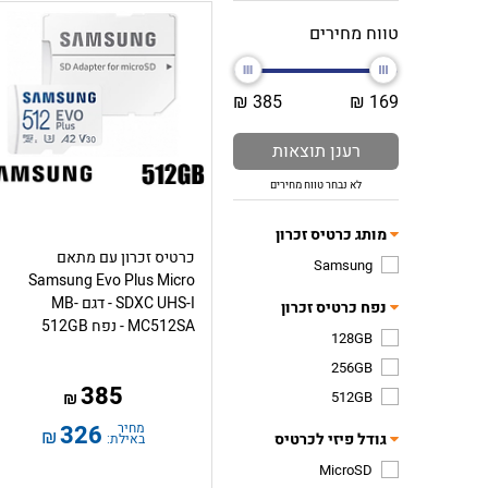
טווח מחירים
385 ₪
169 ₪
רענן תוצאות
לא נבחר טווח מחירים
מותג כרטיס זכרון
כרטיס זכרון עם מתאם
Samsung
Samsung Evo Plus Micro
SDXC UHS-I - דגם MB-
נפח כרטיס זכרון
MC512SA - נפח 512GB
128GB
256GB
385
512GB
₪
מחיר
326
₪
גודל פיזי לכרטיס
באילת:
MicroSD