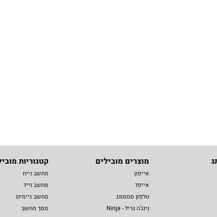
ג
מוצרים מובילים
קטגוריות מוביל
אייפון
מחשב נייח
אייפד
מחשב נייד
טלפון סמסונג
מחשב גיימינג
נינג'ה גריל - Ninja
מסך מחשב